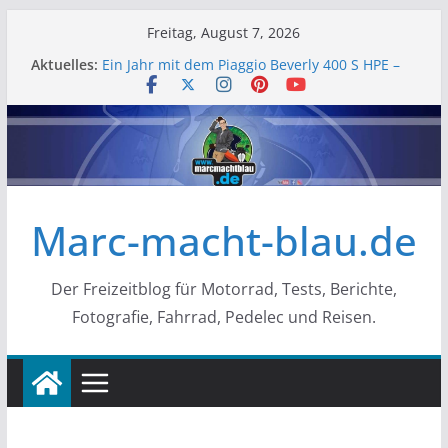
Zum
Freitag, August 7, 2026
Inhalt
Aktuelles:
Bessere Helmfachbeleuchtung – Piaggio
springen
Beverly
Ein Jahr mit dem Piaggio Beverly 400 S HPE –
Mein Erfahrungsbericht
Barlfest der Barlgemeinschaft e.V. – Ein
rundum gelungenes Wochenende 2026
Rosenmontag in Zell 2026 – „am leevste in Zell,
gell?!“
Marc-macht-blau.de
Schlüsselbatterie wechseln Piaggio Beverly
und MP3
Der Freizeitblog für Motorrad, Tests, Berichte,
Fotografie, Fahrrad, Pedelec und Reisen.