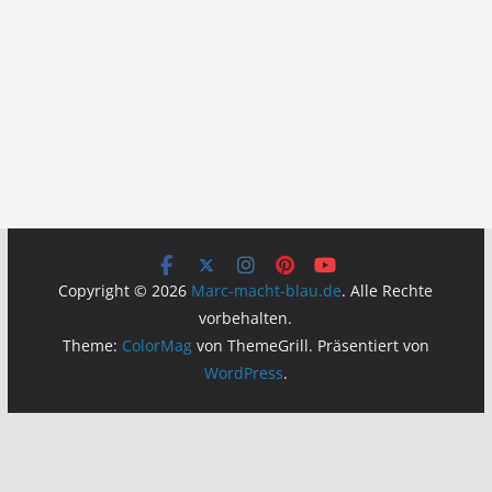
Copyright © 2026
Marc-macht-blau.de
. Alle Rechte
vorbehalten.
Theme:
ColorMag
von ThemeGrill. Präsentiert von
WordPress
.