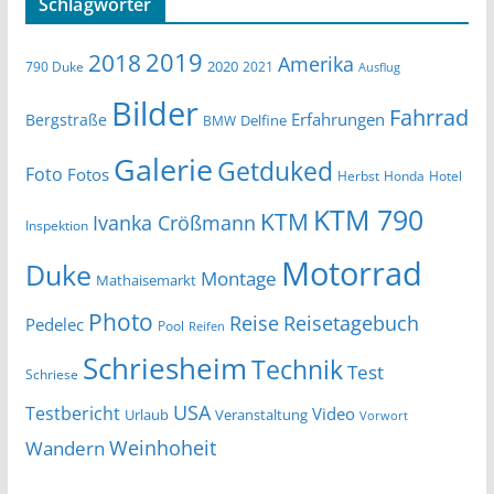
Schlagwörter
2019
2018
Amerika
2020
790 Duke
2021
Ausflug
Bilder
Fahrrad
Erfahrungen
Bergstraße
Delfine
BMW
Galerie
Getduked
Foto
Fotos
Herbst
Honda
Hotel
KTM 790
KTM
Ivanka Crößmann
Inspektion
Motorrad
Duke
Montage
Mathaisemarkt
Photo
Reise
Reisetagebuch
Pedelec
Pool
Reifen
Schriesheim
Technik
Test
Schriese
USA
Testbericht
Video
Urlaub
Veranstaltung
Vorwort
Wandern
Weinhoheit