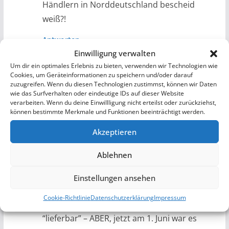
Händlern in Norddeutschland bescheid
weiß?!
Antworten
Einwilligung verwalten
Marc
Beitragsautor
Um dir ein optimales Erlebnis zu bieten, verwenden wir Technologien wie
Cookies, um Geräteinformationen zu speichern und/oder darauf
18. Juni 2021 um 16:10 Uhr
Permalink
zuzugreifen. Wenn du diesen Technologien zustimmst, können wir Daten
wie das Surfverhalten oder eindeutige IDs auf dieser Website
verarbeiten. Wenn du deine Einwillligung nicht erteilst oder zurückziehst,
Schau bitte einmal auf das Datum!!!
können bestimmte Merkmale und Funktionen beeinträchtigt werden.
Antworten
Akzeptieren
Thommy
Ablehnen
6. Juni 2021 um 12:39 Uhr
Permalink
Einstellungen ansehen
Von wegen Aprilscherz. Der Mai war um und
Cookie-Richtlinie
Datenschutzerklärung
Impressum
das Update war KTM typisch noch nicht
“lieferbar” – ABER, jetzt am 1. Juni war es