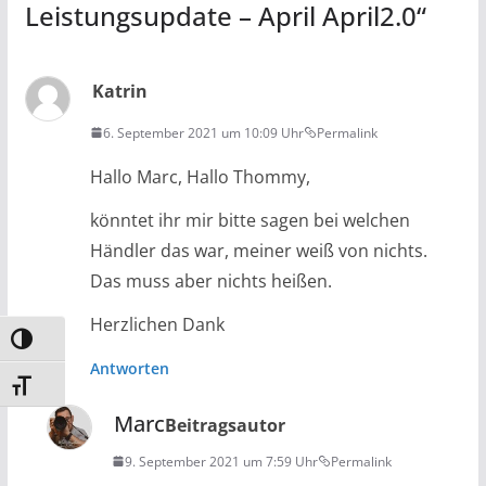
Leistungsupdate – April April2.0
“
Katrin
6. September 2021 um 10:09 Uhr
Permalink
Hallo Marc, Hallo Thommy,
könntet ihr mir bitte sagen bei welchen
Händler das war, meiner weiß von nichts.
Das muss aber nichts heißen.
Herzlichen Dank
Umschalten auf hohe Kontraste
Antworten
Schrift vergrößern
Marc
Beitragsautor
9. September 2021 um 7:59 Uhr
Permalink