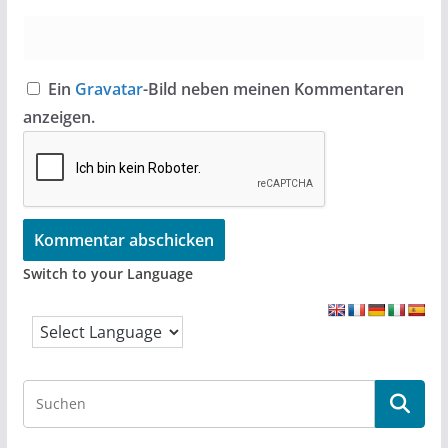
Ein
Gravatar
-Bild neben meinen Kommentaren
anzeigen.
Switch to your Language
S
e
a