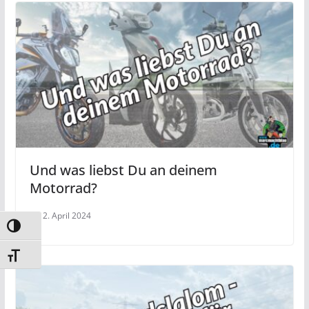
Und was liebst Du an deinem
Motorrad?
12. April 2024
Umschalten auf hohe Kontraste
Schrift vergrößern