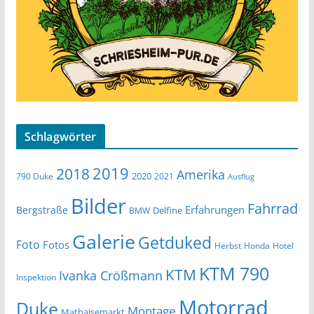
Schlagwörter
2019
2018
Amerika
2020
790 Duke
2021
Ausflug
Bilder
Fahrrad
Erfahrungen
Bergstraße
Delfine
BMW
Galerie
Getduked
Foto
Fotos
Herbst
Honda
Hotel
KTM 790
KTM
Ivanka Crößmann
Inspektion
Motorrad
Duke
Montage
Mathaisemarkt