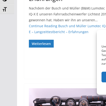
Umschalten auf hohe Kontraste
Nachdem der Busch und Müller (B&M) Lumotec
Schrift vergrößern
IQ-X E unseren Fahrradscheinwerfer Lichtest 20
gewonnen hat. Haben wir ihn an unseren…
Continue Reading
Busch und Müller Lumotec IQ
E – Langzeittestbericht – Erfahrungen
Weiterlesen
Um 
Ger
Tec
auf
zur