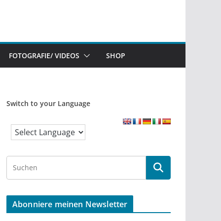
FOTOGRAFIE/ VIDEOS
SHOP
Switch to your Language
S
e
a
r
Abonniere meinen Newsletter
c