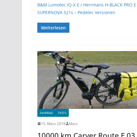
B&M Lumotec IQ-X E / Herrmans H-BLACK PRO E 
SUPERNOVA 521s – Pedelec Versionen
Weiterlesen
FAHRRAD
TESTS
15. März 2018
Marc
10000 km Carver Route E.03