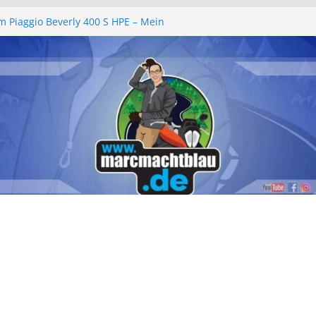
m Piaggio Beverly 400 S HPE – Mein
cht
arlgemeinschaft e.V. – Ein rundum
chenende 2026
Zell 2026 – „am leevste in Zell, gell?!“
rie wechseln Piaggio Beverly und MP3
chbeleuchtung – Piaggio Beverly