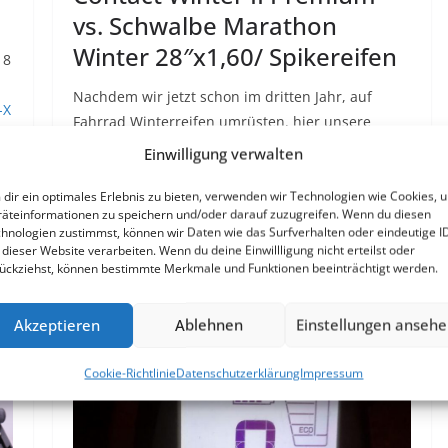
vs. Schwalbe Marathon
Winter 28″x1,60/ Spikereifen
18
Nachdem wir jetzt schon im dritten Jahr, auf
-X
Fahrrad Winterreifen umrüsten, hier unsere
Ergebnisse der Reifen Continental Top Contact
Einwilligung verwalten
Winter…
Continue Reading
Fahrrad Winterreifen
dir ein optimales Erlebnis zu bieten, verwenden wir Technologien wie Cookies, 
Test 2018 – Continental Top Contact Winter II
äteinformationen zu speichern und/oder darauf zuzugreifen. Wenn du diesen
Premium vs. Schwalbe Marathon Winter 28″x1,60/
hnologien zustimmst, können wir Daten wie das Surfverhalten oder eindeutige I
Spikereifen
 dieser Website verarbeiten. Wenn du deine Einwillligung nicht erteilst oder
ückziehst, können bestimmte Merkmale und Funktionen beeinträchtigt werden.
Weiterlesen
Akzeptieren
Ablehnen
Einstellungen anseh
Cookie-Richtlinie
Datenschutzerklärung
Impressum