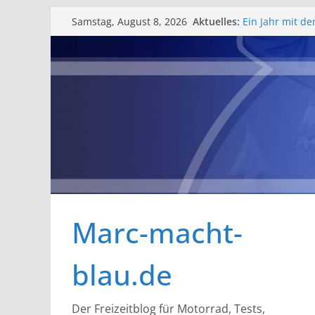
Zum
Aktuelles:
Ein Jahr mit de
Samstag, August 8, 2026
Inhalt
Erfahrungsberi
Barlfest der B
springen
gelungenes Wo
Rosenmontag in 
Schlüsselbatte
Bessere Helmfa
Marc-macht-
blau.de
Der Freizeitblog für Motorrad, Tests,