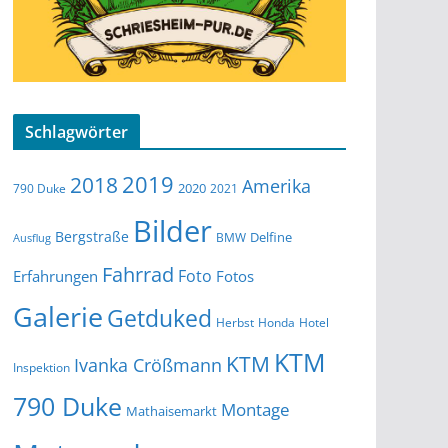
Schlagwörter
2019
2018
Amerika
2020
790 Duke
2021
Bilder
Bergstraße
Delfine
BMW
Ausflug
Fahrrad
Foto
Erfahrungen
Fotos
Galerie
Getduked
Herbst
Honda
Hotel
KTM
KTM
Ivanka Crößmann
Inspektion
790 Duke
Montage
Mathaisemarkt