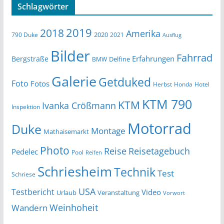
Schlagwörter
2019
2018
Amerika
2020
790 Duke
2021
Ausflug
Bilder
Fahrrad
Erfahrungen
Bergstraße
Delfine
BMW
Galerie
Getduked
Foto
Fotos
Herbst
Honda
Hotel
KTM 790
KTM
Ivanka Crößmann
Inspektion
Motorrad
Duke
Montage
Mathaisemarkt
Photo
Reise
Reisetagebuch
Pedelec
Pool
Reifen
Schriesheim
Technik
Test
Schriese
USA
Testbericht
Video
Urlaub
Veranstaltung
Vorwort
Wandern
Weinhoheit