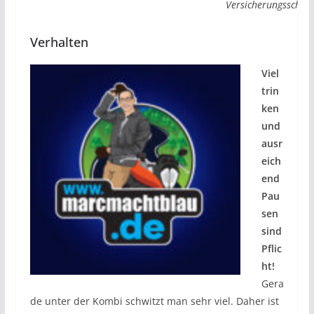
Versicherungsschutz
Verhalten
Viel
trin
ken
und
ausr
eich
end
Pau
sen
sind
Pflic
ht!
Gera
de unter der Kombi schwitzt man sehr viel. Daher ist