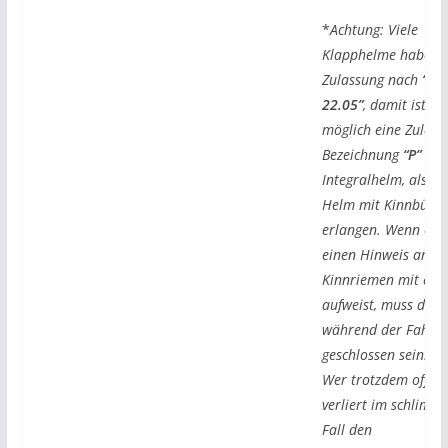
*
Achtung: Viele
Klapphelme haben e
Zulassung nach
“ECE
22.05”
, damit ist es
möglich eine Zulass
Bezeichnung
“P”
Integralhelm, als a
Helm mit Kinnbüge
erlangen. Wenn eue
einen Hinweis am
Kinnriemen mit ei
aufweist, muss der
während der Fahrt
geschlossen sein!
Wer trotzdem offen 
verliert im schlimm
Fall den