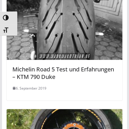
Umschalten auf hohe Kontraste
Schrift vergrößern
Michelin Road 5 Test und Erfahrungen
– KTM 790 Duke
6. September 2019