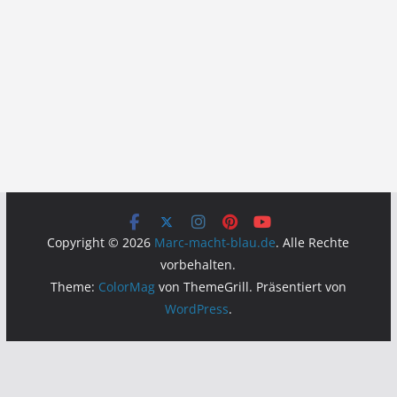
Copyright © 2026
Marc-macht-blau.de
. Alle Rechte
vorbehalten.
Theme:
ColorMag
von ThemeGrill. Präsentiert von
WordPress
.