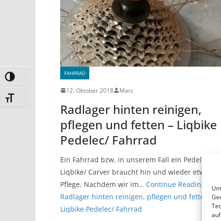
FAHRRAD
Umschalten auf hohe Kontraste
12. Oktober 2018
Marc
Schrift vergrößern
Radlager hinten reinigen,
pflegen und fetten – Liqbike
Pedelec/ Fahrrad
Ein Fahrrad bzw. in unserem Fall ein Pedelec vo
Liqbike/ Carver braucht hin und wieder etwas
Pflege. Nachdem wir im…
Continue Reading
Um 
Radlager hinten reinigen, pflegen und fetten –
Ger
Tec
Liqbike Pedelec/ Fahrrad
auf