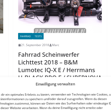
FAHRRAD
TESTS
21. September 2018
Marc
Fahrrad Scheinwerfer
Lichttest 2018 – B&M
Lumotec IQ-X E / Herrmans
H-BLACK PRO E / SUPERNOVA
n
521s – Pedelec Versionen
Einwilligung verwalten
dir ein optimales Erlebnis zu bieten, verwenden wir Technologien wie Cookies, 
Fahrrad/ Pedelec Scheinwerfer Test 2018 Jetzt
äteinformationen zu speichern und/oder darauf zuzugreifen. Wenn du diesen
kommt so langsam wieder die Zeit in der man
hnologien zustimmst, können wir Daten wie das Surfverhalten oder eindeutige I
täglich mit Licht unterwegs sein…
Continue
 dieser Website verarbeiten. Wenn du deine Einwillligung nicht erteilst oder