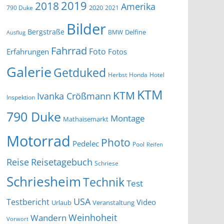
2019
2018
Amerika
2020
790 Duke
2021
Bilder
Bergstraße
Delfine
BMW
Ausflug
Fahrrad
Foto
Erfahrungen
Fotos
Galerie
Getduked
Herbst
Honda
Hotel
KTM
KTM
Ivanka Crößmann
Inspektion
790 Duke
Montage
Mathaisemarkt
Motorrad
Photo
Pedelec
Pool
Reifen
Reise
Reisetagebuch
Schriese
Schriesheim
Technik
Test
USA
Testbericht
Video
Urlaub
Veranstaltung
Wandern
Weinhoheit
Vorwort