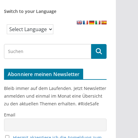
Switch to your Language
S
e
a
r
Abonniere meinen Newsletter
c
h
Bleib immer auf dem Laufenden. Jetzt Newsletter
anmelden und einmal im Monat eine Übersicht
zu den aktuellen Themen erhalten. #RideSafe
Email
Hiermit akzeptiere ich die Anmeldung zum