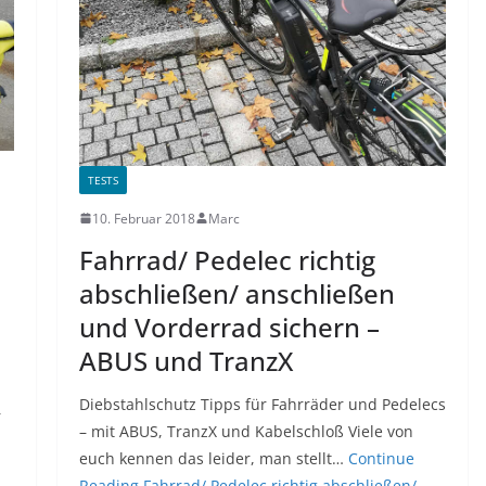
TESTS
10. Februar 2018
Marc
Fahrrad/ Pedelec richtig
abschließen/ anschließen
und Vorderrad sichern –
ABUS und TranzX
Diebstahlschutz Tipps für Fahrräder und Pedelecs
r
– mit ABUS, TranzX und Kabelschloß Viele von
euch kennen das leider, man stellt…
Continue
Reading
Fahrrad/ Pedelec richtig abschließen/