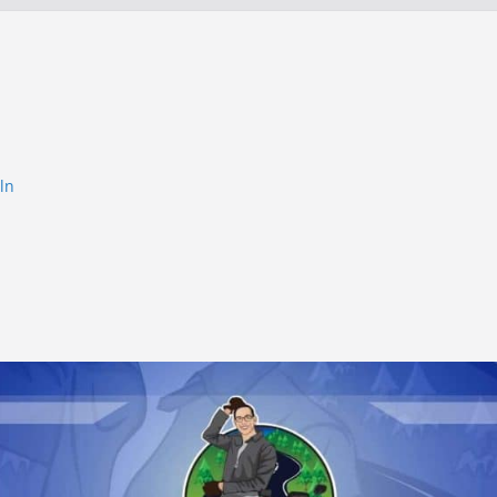
ln
htung
chaft
genes
 –