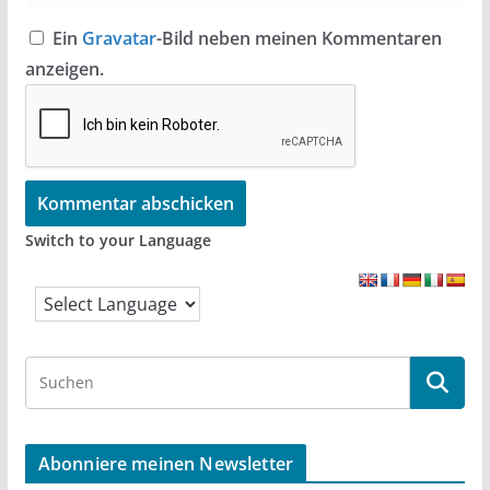
Ein
Gravatar
-Bild neben meinen Kommentaren
anzeigen.
Switch to your Language
S
e
a
r
Abonniere meinen Newsletter
c