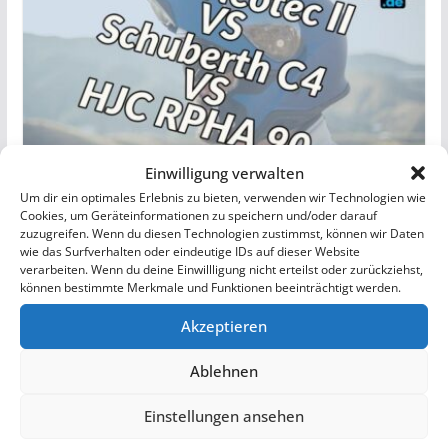
Einwilligung verwalten
Shoei Neotec 2 vs Schuberth C4 vs.
Um dir ein optimales Erlebnis zu bieten, verwenden wir Technologien wie
HJC RPHA 80 – Klapphelmtest
Cookies, um Geräteinformationen zu speichern und/oder darauf
zuzugreifen. Wenn du diesen Technologien zustimmst, können wir Daten
wie das Surfverhalten oder eindeutige IDs auf dieser Website
15. Oktober 2021
verarbeiten. Wenn du deine Einwillligung nicht erteilst oder zurückziehst,
können bestimmte Merkmale und Funktionen beeinträchtigt werden.
Akzeptieren
Ablehnen
Einstellungen ansehen