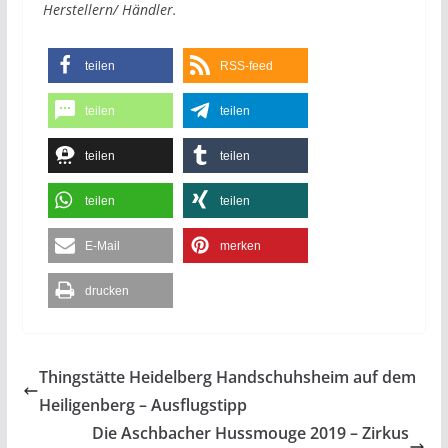
Herstellern/ Händler.
teilen
RSS-feed
teilen
teilen
teilen
teilen
teilen
teilen
E-Mail
merken
drucken
Thingstätte Heidelberg Handschuhsheim auf dem
Heiligenberg – Ausflugstipp
Die Aschbacher Hussmouge 2019 – Zirkus