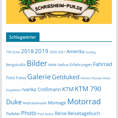
Schlagwörter
2019
2018
Amerika
2020
790 Duke
2021
Ausflug
Bilder
Fahrrad
Erfahrungen
Bergstraße
Delfine
BMW
Galerie
Getduked
Foto
Fotos
Herbst
Honda
Hotel
KTM 790
KTM
Ivanka Crößmann
Inspektion
Motorrad
Duke
Montage
Mathaisemarkt
Photo
Reise
Reisetagebuch
Pedelec
Pool
Reifen