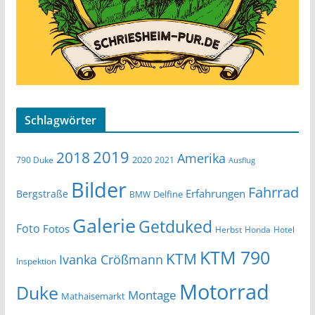
Schlagwörter
2019
2018
Amerika
2020
790 Duke
2021
Ausflug
Bilder
Fahrrad
Erfahrungen
Bergstraße
Delfine
BMW
Galerie
Getduked
Foto
Fotos
Herbst
Honda
Hotel
KTM 790
KTM
Ivanka Crößmann
Inspektion
Motorrad
Duke
Montage
Mathaisemarkt