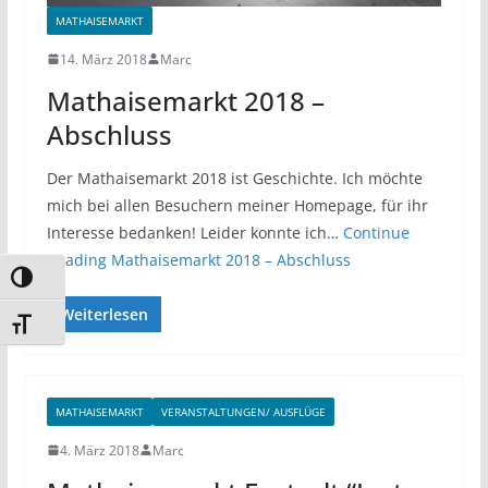
MATHAISEMARKT
14. März 2018
Marc
Mathaisemarkt 2018 –
Abschluss
Der Mathaisemarkt 2018 ist Geschichte. Ich möchte
mich bei allen Besuchern meiner Homepage, für ihr
Interesse bedanken! Leider konnte ich…
Continue
Reading
Mathaisemarkt 2018 – Abschluss
Umschalten auf hohe Kontraste
Weiterlesen
Schrift vergrößern
MATHAISEMARKT
VERANSTALTUNGEN/ AUSFLÜGE
4. März 2018
Marc