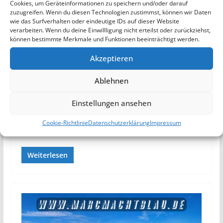
Cookies, um Geräteinformationen zu speichern und/oder darauf
zuzugreifen. Wenn du diesen Technologien zustimmst, können wir Daten
wie das Surfverhalten oder eindeutige IDs auf dieser Website
FOTOGRAFIE/ VIDEOS
TECHNIK
verarbeiten. Wenn du deine Einwillligung nicht erteilst oder zurückziehst,
3. Januar 2018
Marc
können bestimmte Merkmale und Funktionen beeinträchtigt werden.
Unser Jahr mit der DJI Spark,
Akzeptieren
Test, Erfahrungen und Tipps
Ablehnen
Das Jahr 2017 mit unserer DJI Spark, Video, Tipps und
Einstellungen ansehen
Erfahrungen. Wir haben jetzt seit Mitte letzten Jahres
unsere DJI…
Continue Reading
Unser Jahr mit der DJI
Cookie-Richtlinie
Datenschutzerklärung
Impressum
Spark, Test, Erfahrungen und Tipps
Weiterlesen