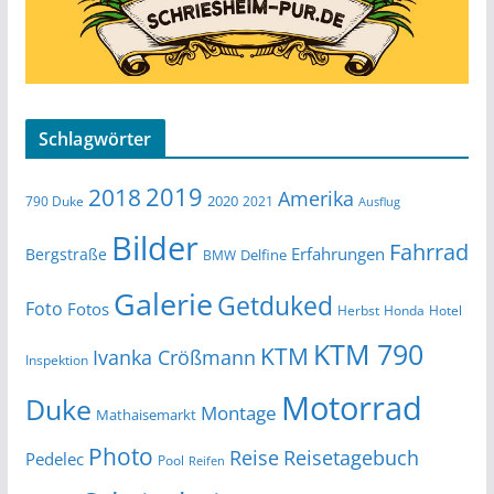
Schlagwörter
2019
2018
Amerika
2020
790 Duke
2021
Ausflug
Bilder
Fahrrad
Erfahrungen
Bergstraße
Delfine
BMW
Galerie
Getduked
Foto
Fotos
Herbst
Honda
Hotel
KTM 790
KTM
Ivanka Crößmann
Inspektion
Motorrad
Duke
Montage
Mathaisemarkt
Photo
Reise
Reisetagebuch
Pedelec
Pool
Reifen