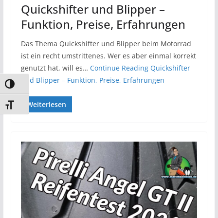
Quickshifter und Blipper –
Funktion, Preise, Erfahrungen
Das Thema Quickshifter und Blipper beim Motorrad
ist ein recht umstrittenes. Wer es aber einmal korrekt
genutzt hat, will es…
Continue Reading
Quickshifter
und Blipper – Funktion, Preise, Erfahrungen
Umschalten auf hohe Kontraste
Weiterlesen
Schrift vergrößern