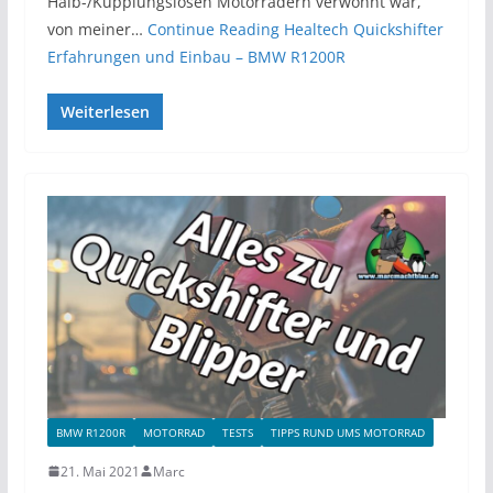
Halb-/Kupplungslosen Motorrädern verwöhnt war,
von meiner…
Continue Reading
Healtech Quickshifter
Erfahrungen und Einbau – BMW R1200R
Weiterlesen
BMW R1200R
MOTORRAD
TESTS
TIPPS RUND UMS MOTORRAD
21. Mai 2021
Marc