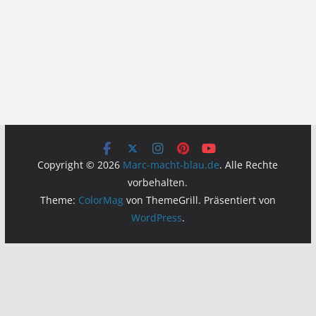
Copyright © 2026
Marc-macht-blau.de
. Alle Rechte
vorbehalten.
Theme:
ColorMag
von ThemeGrill. Präsentiert von
WordPress
.