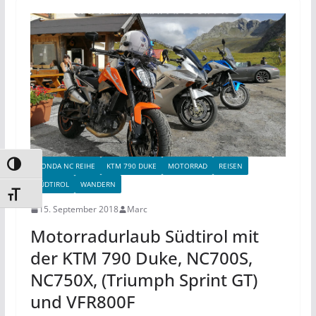
Umschalten auf hohe Kontraste
HONDA NC REIHE
KTM 790 DUKE
MOTORRAD
REISEN
SÜDTIROL
WANDERN
Schrift vergrößern
15. September 2018
Marc
Motorradurlaub Südtirol mit
der KTM 790 Duke, NC700S,
NC750X, (Triumph Sprint GT)
und VFR800F