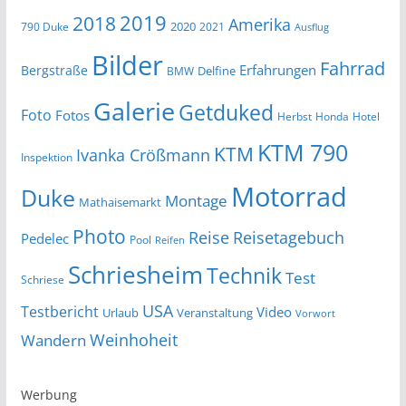
2019
2018
Amerika
2020
790 Duke
2021
Ausflug
Bilder
Fahrrad
Erfahrungen
Bergstraße
Delfine
BMW
Galerie
Getduked
Foto
Fotos
Herbst
Honda
Hotel
KTM 790
KTM
Ivanka Crößmann
Inspektion
Motorrad
Duke
Montage
Mathaisemarkt
Photo
Reise
Reisetagebuch
Pedelec
Pool
Reifen
Schriesheim
Technik
Test
Schriese
USA
Testbericht
Video
Urlaub
Veranstaltung
Vorwort
Wandern
Weinhoheit
Werbung