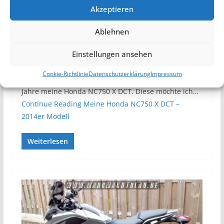
HONDA NC REIHE
MOTORRAD
Akzeptieren
6. April 2018
Marc
Ablehnen
Meine Honda NC750 X DCT –
Einstellungen ansehen
2014er Modell
Cookie-Richtlinie
Datenschutzerklärung
Impressum
Ich fahre jetzt bereits seit rund 20.000 Km und ca. 3,5
Jahre meine Honda NC750 X DCT. Diese möchte ich…
Continue Reading
Meine Honda NC750 X DCT –
2014er Modell
Weiterlesen