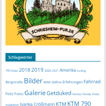
Schlagwörter
2019
2018
Amerika
2020
790 Duke
2021
Ausflug
Bilder
Fahrrad
Erfahrungen
Bergstraße
Delfine
BMW
Galerie
Getduked
Foto
Fotos
Herbst
Honda
Hotel
KTM 790
KTM
Ivanka Crößmann
Inspektion