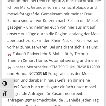
Willkommen bei Dein Fotograf & marcmachtblau.de!
Ich bin Marc, Gründer von marcmachtblau.de und
mosel-fotograf.de. Gemeinsam mit meiner Frau
Sandra sind wir vor Kurzem nach Zell an der Mosel
gezogen – und nehmen euch von hier aus mit auf
unsere Ausflüge durch die Region: entlang der Mosel,
aber auch zurück in den Rhein-Neckar-Kreis, wo wir
vorher zuhause waren. Bei uns dreht sich alles um:
Zukunft Radverkehr & Mobilität
Technik-
Themen (Smart Home, Automatisierung und mehr)
Unsere Motorräder: KTM 790 Duke, BMW R1200R
und Honda NC700S
Fotografie aus der Mosel-
Region und darüber hinaus Gefallen dir meine
Umschalten auf hohe Kontraste
Bilder? Dann buch mich ganz einfach unter mosel-
fotograf.de Anfragen für Zusammenarbeit:
Schrift vergrößern
anfragen(@)marcmachtblau.de „Genieße jeden Tag,