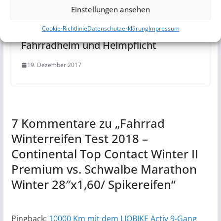
Einstellungen ansehen
Der Fahrradhelm – Meine Meinung
Cookie-Richtlinie
Datenschutzerklärung
Impressum
zum Thema Sicherheit mit
Fahrradhelm und Helmpflicht
19. Dezember 2017
7 Kommentare zu „
Fahrrad
Winterreifen Test 2018 –
Continental Top Contact Winter II
Premium vs. Schwalbe Marathon
Winter 28″x1,60/ Spikereifen
“
Pingback:
10000 Km mit dem LIQBIKE Activ 9-Gang