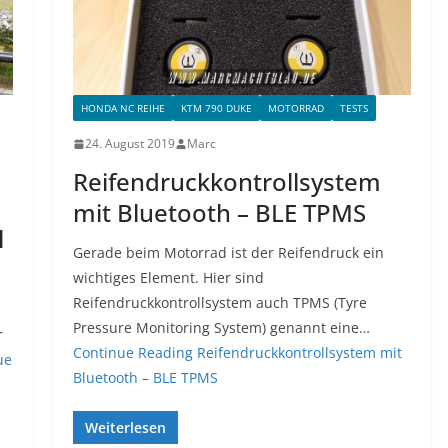
HONDA NC REIHE
KTM 790 DUKE
MOTORRAD
TESTS
24. August 2019
Marc
Reifendruckkontrollsystem
mit Bluetooth – BLE TPMS
l
Gerade beim Motorrad ist der Reifendruck ein
wichtiges Element. Hier sind
Reifendruckkontrollsystem auch TPMS (Tyre
Pressure Monitoring System) genannt eine…
r
Continue Reading
Reifendruckkontrollsystem mit
ue
Bluetooth – BLE TPMS
Weiterlesen