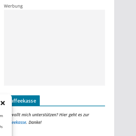
Werbung
Kaffeekasse
Ihr wollt mich unterstützen? Hier geht es zur
um
Kaffeekasse
. Danke!
Ds