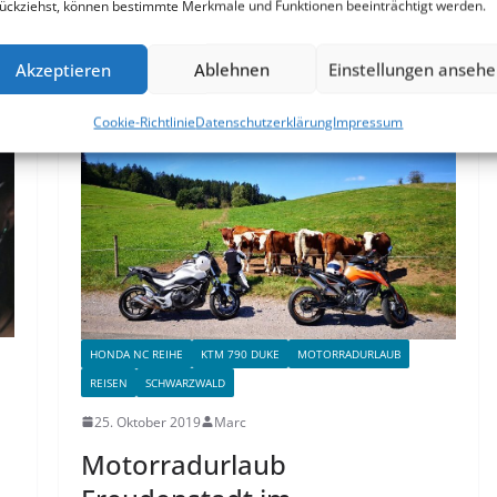
ückziehst, können bestimmte Merkmale und Funktionen beeinträchtigt werden.
Weiterlesen
Akzeptieren
Ablehnen
Einstellungen anseh
Cookie-Richtlinie
Datenschutzerklärung
Impressum
HONDA NC REIHE
KTM 790 DUKE
MOTORRADURLAUB
REISEN
SCHWARZWALD
25. Oktober 2019
Marc
Motorradurlaub