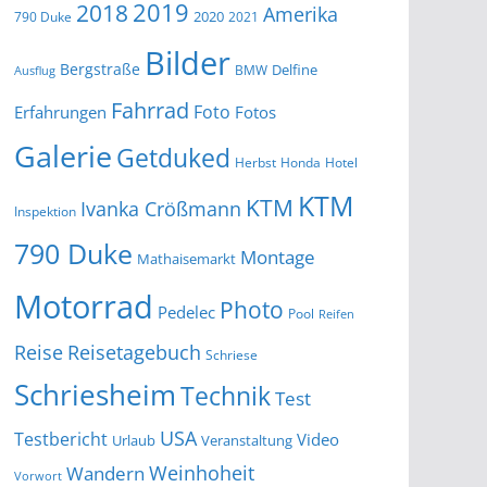
2019
2018
Amerika
2020
790 Duke
2021
Bilder
Bergstraße
Delfine
BMW
Ausflug
Fahrrad
Foto
Erfahrungen
Fotos
Galerie
Getduked
Herbst
Honda
Hotel
KTM
KTM
Ivanka Crößmann
Inspektion
790 Duke
Montage
Mathaisemarkt
Motorrad
Photo
Pedelec
Pool
Reifen
Reise
Reisetagebuch
Schriese
Schriesheim
Technik
Test
USA
Testbericht
Video
Urlaub
Veranstaltung
Wandern
Weinhoheit
Vorwort