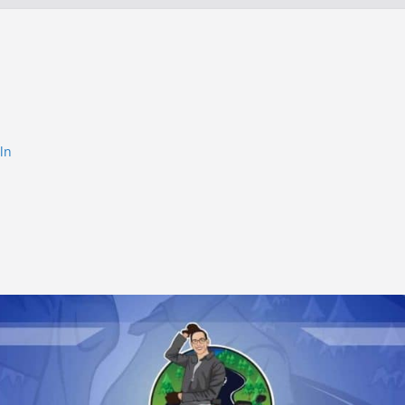
ln
htung
chaft
genes
 –