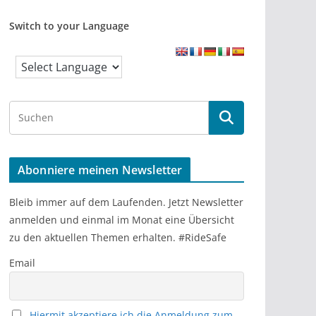
Switch to your Language
S
e
a
r
Abonniere meinen Newsletter
c
h
Bleib immer auf dem Laufenden. Jetzt Newsletter
anmelden und einmal im Monat eine Übersicht
zu den aktuellen Themen erhalten. #RideSafe
Email
Hiermit akzeptiere ich die Anmeldung zum