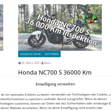
HONDA NC REIHE
MOTORRAD
26. März 2021
Marc
Honda NC700 S 36000 Km
Inspektion
Einwilligung verwalten
Honda NC700 S 36000 Km Inspektion . Kosten,
dir ein optimales Erlebnis zu bieten, verwenden wir Technologien wie Cookies, 
Arbeiten und Sonstiges – Auch die Honda NC700
äteinformationen zu speichern und/oder darauf zuzugreifen. Wenn du diesen
S von meiner Frau…
Continue Reading
Honda
hnologien zustimmst, können wir Daten wie das Surfverhalten oder eindeutige I
 dieser Website verarbeiten. Wenn du deine Einwillligung nicht erteilst oder
NC700 S 36000 Km Inspektion