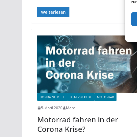
zur
Weiterlesen
HONDA NC REIHE
KTM 790 DUKE
MOTORRAD
5. April 2020
Marc
Motorrad fahren in der
Corona Krise?