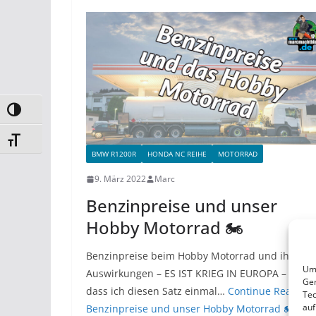
Umschalten auf hohe Kontraste
Schrift vergrößern
BMW R1200R
HONDA NC REIHE
MOTORRAD
9. März 2022
Marc
Benzinpreise und unser
Hobby Motorrad 🏍
Benzinpreise beim Hobby Motorrad und ihre
Um 
Auswirkungen – ES IST KRIEG IN EUROPA – Wau,
Ger
dass ich diesen Satz einmal…
Continue Reading
Tec
auf
Benzinpreise und unser Hobby Motorrad 🏍