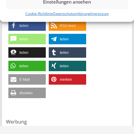
Einstellungen ansehen
kontakt (@) marcmachtblau.de
Cookie-Richtlinie
Datenschutzerklärung
Impressum
teilen
RSS-feed
teilen
teilen
teilen
teilen
teilen
teilen
E-Mail
merken
drucken
Werbung