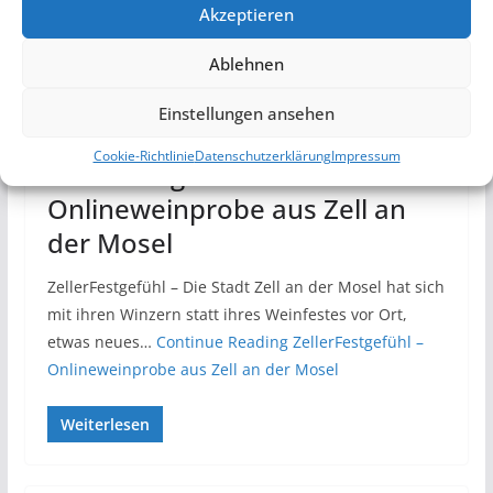
Akzeptieren
Ablehnen
ALLGEMEIN
MOSEL
REISEN
VERANSTALTUNGEN/ AUSFLÜGE
Einstellungen ansehen
28. Juni 2020
Marc
Cookie-Richtlinie
Datenschutzerklärung
Impressum
ZellerFestgefühl –
Onlineweinprobe aus Zell an
der Mosel
ZellerFestgefühl – Die Stadt Zell an der Mosel hat sich
mit ihren Winzern statt ihres Weinfestes vor Ort,
etwas neues…
Continue Reading
ZellerFestgefühl –
Onlineweinprobe aus Zell an der Mosel
Weiterlesen