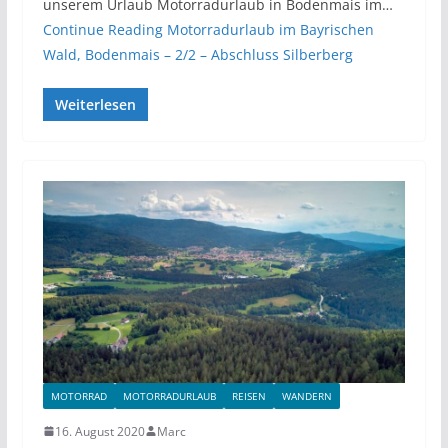
unserem Urlaub Motorradurlaub in Bodenmais im…
Continue Reading
Motorradurlaub im Bayrischen
Wald, Bodenmais – 2/2 – Abschluss Silberberg
Weiterlesen
MOTORRAD
MOTORRADURLAUB
REISEN
WANDERN
16. August 2020
Marc