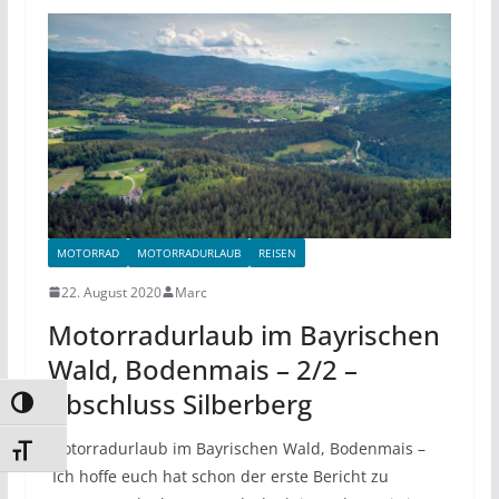
MOTORRAD
MOTORRADURLAUB
REISEN
22. August 2020
Marc
Motorradurlaub im Bayrischen
Wald, Bodenmais – 2/2 –
Abschluss Silberberg
Umschalten auf hohe Kontraste
Motorradurlaub im Bayrischen Wald, Bodenmais –
Schrift vergrößern
Ich hoffe euch hat schon der erste Bericht zu