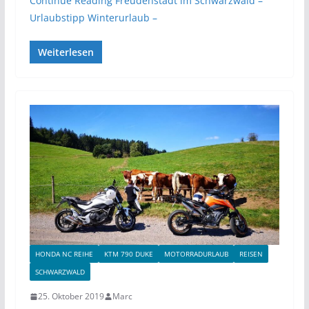
Continue Reading
Freudenstadt im Schwarzwald –
Urlaubstipp Winterurlaub –
Weiterlesen
HONDA NC REIHE
KTM 790 DUKE
MOTORRADURLAUB
REISEN
SCHWARZWALD
25. Oktober 2019
Marc