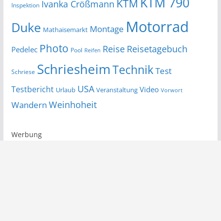
KTM 790
KTM
Ivanka Crößmann
Inspektion
Motorrad
Duke
Montage
Mathaisemarkt
Photo
Reise
Reisetagebuch
Pedelec
Pool
Reifen
Schriesheim
Technik
Test
Schriese
USA
Testbericht
Video
Urlaub
Veranstaltung
Vorwort
Wandern
Weinhoheit
Werbung