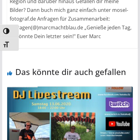
Region und darüber hinaus Gefallen dir meine
Bilder? Dann buch mich ganz einfach unter mosel-
fotograf.de Anfragen für Zusammenarbeit:
anfragen(@)marcmachtblau.de „Genieße jeden Tag,
Umschalten auf hohe Kontraste
es könnte Dein letzter sein!" Euer Marc
Schrift vergrößern
Das könnte dir auch gefallen