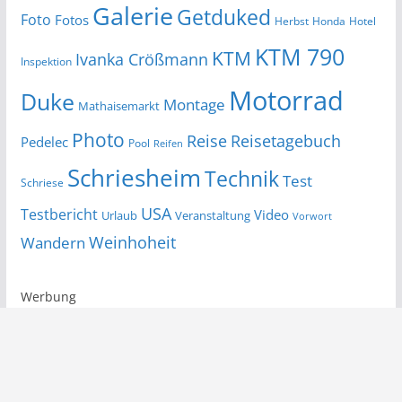
Galerie
Getduked
Foto
Fotos
Herbst
Honda
Hotel
KTM 790
KTM
Ivanka Crößmann
Inspektion
Motorrad
Duke
Montage
Mathaisemarkt
Photo
Reise
Reisetagebuch
Pedelec
Pool
Reifen
Schriesheim
Technik
Test
Schriese
USA
Testbericht
Video
Urlaub
Veranstaltung
Vorwort
Wandern
Weinhoheit
Werbung