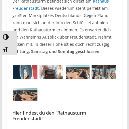
Der Rathausturm befindet sich direkt am
Rathaus
Freudenstadt
. Dieses wiederum steht perfekt am
größten Marktplatzes Deutschlands. Gegen Pfand
kann man sich an der Info den Schlüssel abholen
und den Rathausturm erklimmen. Es erwartet dich
ein Wahnsinns Ausblick über Freudenstadt. Nehmt
Umschalten auf hohe Kontraste
Jacken mit, in dieser Höhe ist es doch recht zusgig.
Schrift vergrößern
Achtung: Samstag und Sonntag geschlossen.
Hier findest du den “Rathausturm
Freudenstadt”: