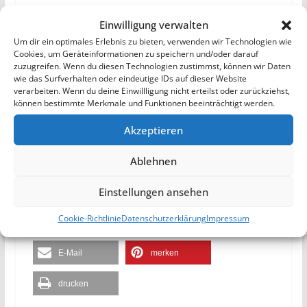
Einwilligung verwalten
Um dir ein optimales Erlebnis zu bieten, verwenden wir Technologien wie
Cookies, um Geräteinformationen zu speichern und/oder darauf
Wir hoffen Dir haben unsere
Ausflugstipps für
zuzugreifen. Wenn du diesen Technologien zustimmst, können wir Daten
Freudenstadt
gefallen und du schaust wieder einmal
wie das Surfverhalten oder eindeutige IDs auf dieser Website
bei uns vorbei.
verarbeiten. Wenn du deine Einwillligung nicht erteilst oder zurückziehst,
können bestimmte Merkmale und Funktionen beeinträchtigt werden.
Akzeptieren
teilen
RSS-feed
Ablehnen
teilen
teilen
Einstellungen ansehen
teilen
teilen
Cookie-Richtlinie
Datenschutzerklärung
Impressum
teilen
teilen
E-Mail
merken
drucken