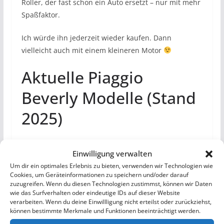
Roller, der fast schon ein Auto ersetzt – nur mit mehr
Spaßfaktor.
Ich würde ihn jederzeit wieder kaufen. Dann
vielleicht auch mit einem kleineren Motor
Aktuelle Piaggio
Beverly Modelle (Stand
2025)
Piaggio bietet den Beverly seit Jahren in
Einwilligung verwalten
verschiedenen Motorisierungen an. Während
Um dir ein optimales Erlebnis zu bieten, verwenden wir Technologien wie
international bereits neue Varianten angekündigt
Cookies, um Geräteinformationen zu speichern und/oder darauf
wurden, ist
in Deutschland derzeit ausschließlich der
zuzugreifen. Wenn du diesen Technologien zustimmst, können wir Daten
wie das Surfverhalten oder eindeutige IDs auf dieser Website
Beverly 400 HPE
offiziell erhältlich. Der kleinere 300
verarbeiten. Wenn du deine Einwillligung nicht erteilst oder zurückziehst,
HPE und der neu vorgestellte 310 HPE sind aktuell
können bestimmte Merkmale und Funktionen beeinträchtigt werden.
nicht
auf der deutschen Piaggio-Webseite gelistet.