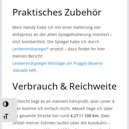
Praktisches Zubehör
Mein Handy habe ich mit einer Halterung von
AliExpress an der alten Spiegelhalterung montiert –
sitzt bombenfest. Die Spiegel habe ich durch
Lenkerendspiegel*
ersetzt – dazu findet ihr hier
meinen Bericht:
Lenkerendspiegel-Montage am Piaggio Beverly
300/400 HPE
.
Verbrauch & Reichweite
Vielleicht liegt es an meinem Fahrprofil, aber unter 4
Umschalten auf hohe Kontraste
Liter komme ich einfach nicht. Aktuell liege ich über
die gesamte Strecke bei rund
4,27 l / 100 km
. Zwei
Schrift vergrößern
Drittel meiner Fahrten laufen über die Autobahn –