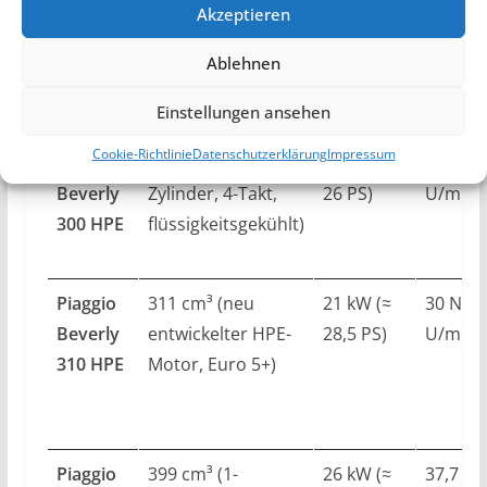
Akzeptieren
MODELL
HUBRAUM
LEISTUNG
DREH
Ablehnen
Einstellungen ansehen
Cookie-Richtlinie
Datenschutzerklärung
Impressum
Piaggio
278 cm³ (1-
19 kW (≈
26 Nm 
Beverly
Zylinder, 4-Takt,
26 PS)
U/min
300 HPE
flüssigkeitsgekühlt)
Piaggio
311 cm³ (neu
21 kW (≈
30 Nm 
Beverly
entwickelter HPE-
28,5 PS)
U/min
310 HPE
Motor, Euro 5+)
Piaggio
399 cm³ (1-
26 kW (≈
37,7 N