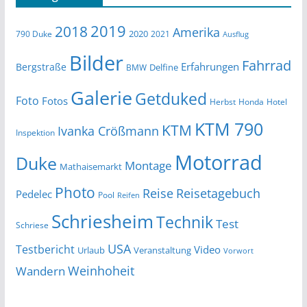
2019
2018
Amerika
2020
790 Duke
2021
Ausflug
Bilder
Fahrrad
Erfahrungen
Bergstraße
Delfine
BMW
Galerie
Getduked
Foto
Fotos
Herbst
Honda
Hotel
KTM 790
KTM
Ivanka Crößmann
Inspektion
Motorrad
Duke
Montage
Mathaisemarkt
Photo
Reise
Reisetagebuch
Pedelec
Pool
Reifen
Schriesheim
Technik
Test
Schriese
USA
Testbericht
Video
Urlaub
Veranstaltung
Vorwort
Wandern
Weinhoheit