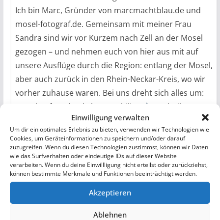
Ich bin Marc, Gründer von marcmachtblau.de und
mosel-fotograf.de. Gemeinsam mit meiner Frau
Sandra sind wir vor Kurzem nach Zell an der Mosel
gezogen – und nehmen euch von hier aus mit auf
unsere Ausflüge durch die Region: entlang der Mosel,
aber auch zurück in den Rhein-Neckar-Kreis, wo wir
vorher zuhause waren. Bei uns dreht sich alles um:
Zukunft Radverkehr & Mobilität
Technik-
Einwilligung verwalten
Themen (Smart Home, Automatisierung und mehr)
Um dir ein optimales Erlebnis zu bieten, verwenden wir Technologien wie
Unsere Motorräder: KTM 790 Duke, BMW R1200R
Cookies, um Geräteinformationen zu speichern und/oder darauf
und Honda NC700S
Fotografie aus der Mosel-
zuzugreifen. Wenn du diesen Technologien zustimmst, können wir Daten
wie das Surfverhalten oder eindeutige IDs auf dieser Website
Region und darüber hinaus Gefallen dir meine
verarbeiten. Wenn du deine Einwillligung nicht erteilst oder zurückziehst,
können bestimmte Merkmale und Funktionen beeinträchtigt werden.
Bilder? Dann buch mich ganz einfach unter mosel-
fotograf.de Anfragen für Zusammenarbeit:
Akzeptieren
anfragen(@)marcmachtblau.de „Genieße jeden Tag,
Ablehnen
es könnte Dein letzter sein!" Euer Marc