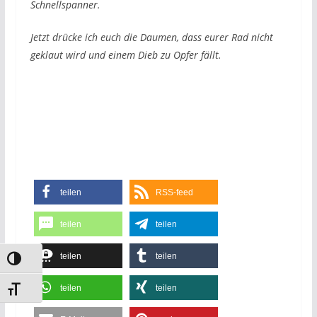
Schnellspanner.
Jetzt drücke ich euch die Daumen, dass eurer Rad nicht
geklaut wird und einem Dieb zu Opfer fällt.
teilen
RSS-feed
teilen
teilen
teilen
teilen
Umschalten auf hohe Kontraste
teilen
teilen
Schrift vergrößern