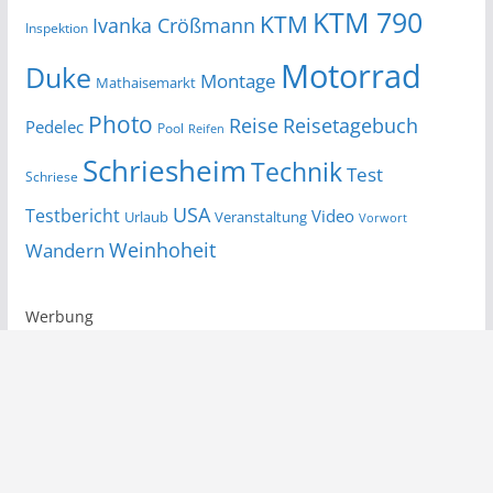
KTM 790
KTM
Ivanka Crößmann
Inspektion
Motorrad
Duke
Montage
Mathaisemarkt
Photo
Reise
Reisetagebuch
Pedelec
Pool
Reifen
Schriesheim
Technik
Test
Schriese
USA
Testbericht
Video
Urlaub
Veranstaltung
Vorwort
Wandern
Weinhoheit
Werbung