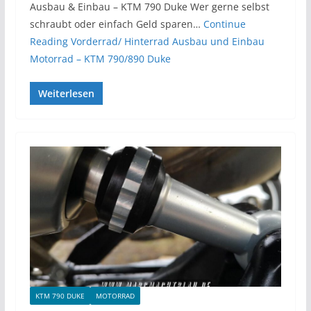
Ausbau & Einbau – KTM 790 Duke Wer gerne selbst
schraubt oder einfach Geld sparen…
Continue
Reading
Vorderrad/ Hinterrad Ausbau und Einbau
Motorrad – KTM 790/890 Duke
Weiterlesen
KTM 790 DUKE
MOTORRAD