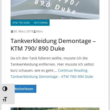
KTM 790 DUKE
MOTORRAD
30. März 2019
Marc
Tankverkleidung Demontage –
KTM 790/ 890 Duke
Da ich den Tank folieren wollte, musste ich die
Tankverkleidung entfernen. Hier musste ich selbst
kurz schauen, wie es geht.…
Continue Reading
Tankverkleidung Demontage – KTM 790/ 890 Duke
Weiterlesen
Umschalten auf hohe Kontraste
Schrift vergrößern