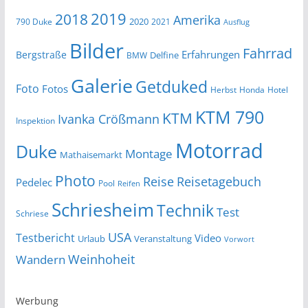
2019
2018
Amerika
2020
790 Duke
2021
Ausflug
Bilder
Fahrrad
Erfahrungen
Bergstraße
Delfine
BMW
Galerie
Getduked
Foto
Fotos
Herbst
Honda
Hotel
KTM 790
KTM
Ivanka Crößmann
Inspektion
Motorrad
Duke
Montage
Mathaisemarkt
Photo
Reise
Reisetagebuch
Pedelec
Pool
Reifen
Schriesheim
Technik
Test
Schriese
USA
Testbericht
Video
Urlaub
Veranstaltung
Vorwort
Wandern
Weinhoheit
Werbung