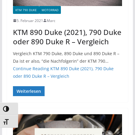
KTM 790 DUKE
MOTORRAD
5. Februar 2021
Marc
KTM 890 Duke (2021), 790 Duke
oder 890 Duke R – Vergleich
Vergleich KTM 790 Duke, 890 Duke und 890 Duke R –
Da ist er also, “die Nachfolgerin” der KTM 790…
Continue Reading
KTM 890 Duke (2021), 790 Duke
oder 890 Duke R – Vergleich
Weiterlesen
Umschalten auf hohe Kontraste
Schrift vergrößern