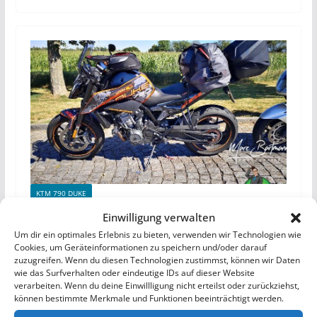
KTM 790 DUKE
Einwilligung verwalten
8. August 2020
Marc
Um dir ein optimales Erlebnis zu bieten, verwenden wir Technologien wie
Gepäckunterbringung, Koffer,
Cookies, um Geräteinformationen zu speichern und/oder darauf
zuzugreifen. Wenn du diesen Technologien zustimmst, können wir Daten
Taschen, Topcase – KTM 790
wie das Surfverhalten oder eindeutige IDs auf dieser Website
Duke
verarbeiten. Wenn du deine Einwillligung nicht erteilst oder zurückziehst,
können bestimmte Merkmale und Funktionen beeinträchtigt werden.