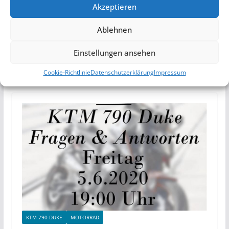
Da ich meine KTM 790 Duke ja als “GT” aufgebaut
Akzeptieren
habe um damit auch reisen zu können, möchte ich
euch…
Continue Reading
Gepäckunterbringung,
Ablehnen
Koffer, Taschen, Topcase – KTM 790 Duke
Einstellungen ansehen
Weiterlesen
Cookie-Richtlinie
Datenschutzerklärung
Impressum
KTM 790 DUKE
MOTORRAD