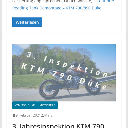
Lackierung angesprochen. Ob ich wüsste,…
Continue
Reading
Tank Demontage – KTM 790/890 Duke
Weiterlesen
KTM 790 DUKE
MOTORRAD
9. Februar 2021
Marc
3. Jahresinspektion KTM 790