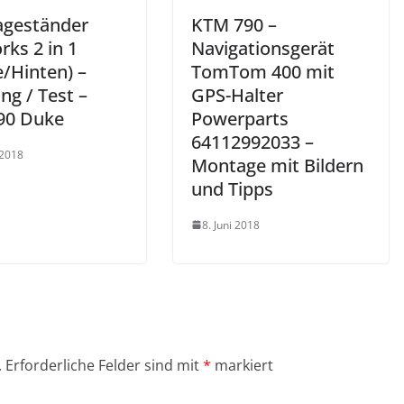
geständer
KTM 790 –
rks 2 in 1
Navigationsgerät
e/Hinten) –
TomTom 400 mit
ng / Test –
GPS-Halter
90 Duke
Powerparts
64112992033 –
 2018
Montage mit Bildern
und Tipps
8. Juni 2018
.
Erforderliche Felder sind mit
*
markiert