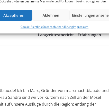
ückziehst, können bestimmte Merkmale und Funktionen beeinträchtigt werden.
rken
drucken
Akzeptieren
Ablehnen
Einstellungen anseh
Cookie-Richtlinie
Datenschutzerklärung
Impressum
Busch und Müller Lumotec IQ-X E –
Langzeittestbericht – Erfahrungen
blau.de! Ich bin Marc, Gründer von marcmachtblau.de und
rau Sandra sind wir vor Kurzem nach Zell an der Mosel
t auf unsere Ausflüge durch die Region: entlang der