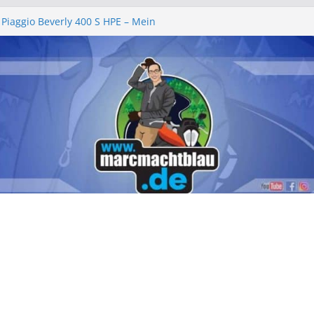
 Piaggio Beverly 400 S HPE – Mein
ht
lgemeinschaft e.V. – Ein rundum
henende 2026
ll 2026 – „am leevste in Zell, gell?!“
e wechseln Piaggio Beverly und MP3
hbeleuchtung – Piaggio Beverly