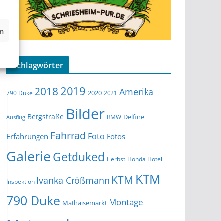
en
Schlagwörter
2019
2018
Amerika
2020
790 Duke
2021
Bilder
Bergstraße
Delfine
BMW
Ausflug
Fahrrad
Foto
Erfahrungen
Fotos
Galerie
Getduked
Herbst
Honda
Hotel
KTM
KTM
Ivanka Crößmann
Inspektion
790 Duke
Montage
Mathaisemarkt