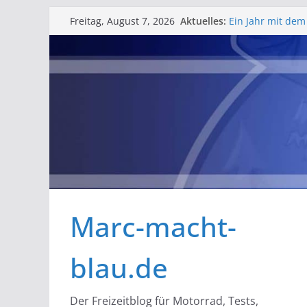
Zum
Aktuelles:
Ein Jahr mit dem
Freitag, August 7, 2026
Inhalt
Erfahrungsberic
Barlfest der Bar
springen
gelungenes Woc
Rosenmontag in Ze
Schlüsselbatteri
Bessere Helmfac
Marc-macht-
blau.de
Der Freizeitblog für Motorrad, Tests,