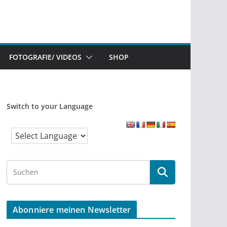
FOTOGRAFIE/ VIDEOS
SHOP
Switch to your Language
S
e
a
r
Abonniere meinen Newsletter
c