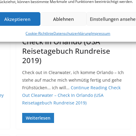
ückziehst, können bestimmte Merkmale und Funktionen beeinträchtigt werden.
REISEN
Akzeptieren
Ablehnen
Einstellungen anseh
24. September 2019
Marc
–
Check Out Clearwater –
Cookie-Richtlinie
Datenschutzerklärung
Impressum
Check In Orlando (USA
Reisetagebuch Rundreise
2019)
Check out in Clearwater, ich komme Orlando – Ich
stehe auf mache mich wehmütig fertig und gehe
Frühstücken… ich will…
Continue Reading
Check
ey
Out Clearwater – Check In Orlando (USA
Reisetagebuch Rundreise 2019)
Weiterlesen