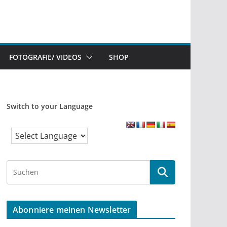
FOTOGRAFIE/ VIDEOS
SHOP
Switch to your Language
S
e
a
r
Abonniere meinen Newsletter
c