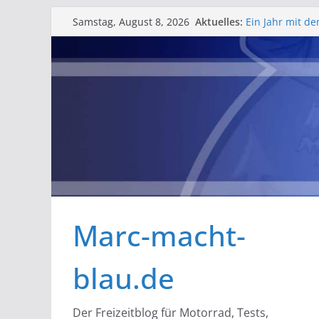
Zum
Bessere Helmfa
Aktuelles:
Samstag, August 8, 2026
Ein Jahr mit de
Inhalt
Erfahrungsberi
springen
Barlfest der B
gelungenes Wo
Rosenmontag in 
Schlüsselbatte
Marc-macht-
blau.de
Der Freizeitblog für Motorrad, Tests,