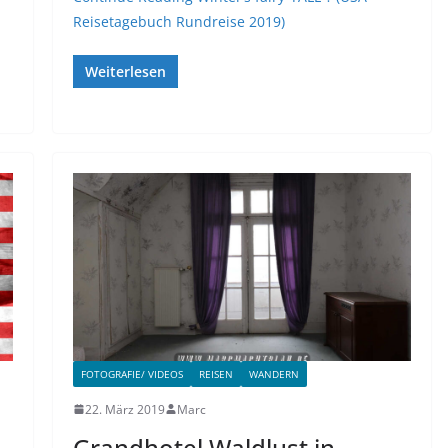
Reisetagebuch Rundreise 2019)
Weiterlesen
FOTOGRAFIE/ VIDEOS
REISEN
WANDERN
22. März 2019
Marc
Grandhotel Waldlust in