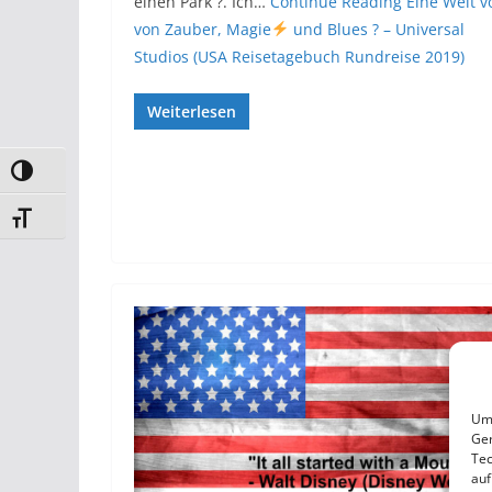
einen Park ?. Ich…
Continue Reading
Eine Welt vo
von Zauber, Magie
und Blues ? – Universal
Studios (USA Reisetagebuch Rundreise 2019)
Weiterlesen
Umschalten auf hohe Kontraste
Schrift vergrößern
Um 
Ger
Tec
auf