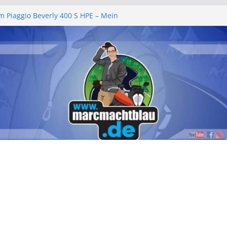
chbeleuchtung – Piaggio Beverly
m Piaggio Beverly 400 S HPE – Mein
cht
arlgemeinschaft e.V. – Ein rundum
chenende 2026
Zell 2026 – „am leevste in Zell, gell?!“
rie wechseln Piaggio Beverly und MP3