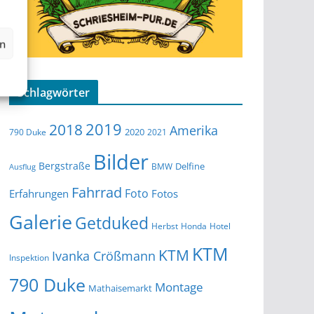
en
Schlagwörter
2019
2018
Amerika
2020
790 Duke
2021
Bilder
Bergstraße
Delfine
BMW
Ausflug
Fahrrad
Foto
Erfahrungen
Fotos
Galerie
Getduked
Herbst
Honda
Hotel
KTM
KTM
Ivanka Crößmann
Inspektion
790 Duke
Montage
Mathaisemarkt