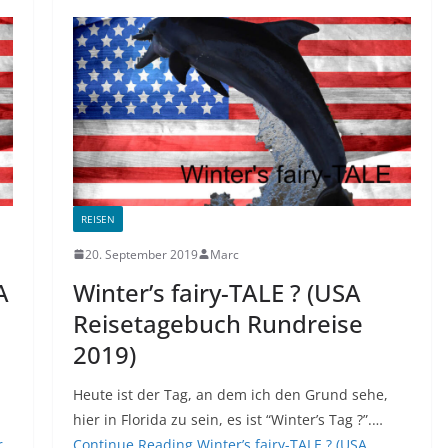
REISEN
20. September 2019
Marc
A
Winter’s fairy-TALE ? (USA
Reisetagebuch Rundreise
2019)
Heute ist der Tag, an dem ich den Grund sehe,
hier in Florida zu sein, es ist “Winter’s Tag ?”.…
r
Continue Reading
Winter’s fairy-TALE ? (USA