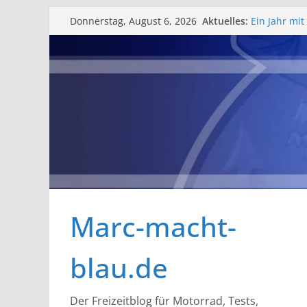
Zum
Aktuelles:
Ein Jahr mi
Donnerstag, August 6, 2026
Inhalt
Erfahrungsb
Barlfest de
springen
gelungenes
Rosenmontag 
Schlüsselba
Bessere Hel
Marc-macht-
blau.de
Der Freizeitblog für Motorrad, Tests,