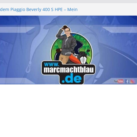
t dem Piaggio Beverly 400 S HPE – Mein
ericht
r Barlgemeinschaft e.V. – Ein rundum
 Wochenende 2026
in Zell 2026 – „am leevste in Zell, gell?!“
tterie wechseln Piaggio Beverly und MP3
mfachbeleuchtung – Piaggio Beverly