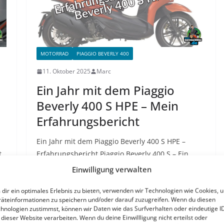
MOTORRAD
PIAGGIO BEVERLY 400
11. Oktober 2025
Marc
Ein Jahr mit dem Piaggio
Beverly 400 S HPE – Mein
Erfahrungsbericht
Ein Jahr mit dem Piaggio Beverly 400 S HPE –
t
Erfahrungsbericht Piaggio Beverly 400 S – Ein
g
Jahr, 4000 Kilometer…
Continue Reading
Ein Jahr
Einwilligung verwalten
mit dem Piaggio Beverly 400 S HPE – Mein
dir ein optimales Erlebnis zu bieten, verwenden wir Technologien wie Cookies, 
Erfahrungsbericht
äteinformationen zu speichern und/oder darauf zuzugreifen. Wenn du diesen
hnologien zustimmst, können wir Daten wie das Surfverhalten oder eindeutige I
Weiterlesen
 dieser Website verarbeiten. Wenn du deine Einwillligung nicht erteilst oder