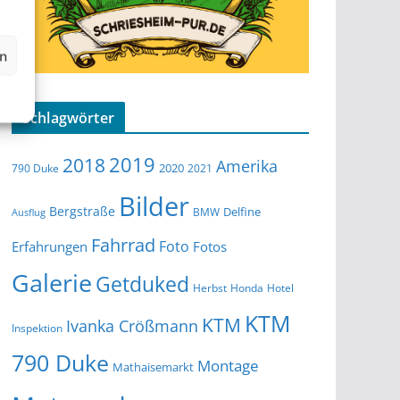
en
Schlagwörter
2019
2018
Amerika
2020
790 Duke
2021
Bilder
Bergstraße
Delfine
BMW
Ausflug
Fahrrad
Foto
Erfahrungen
Fotos
Galerie
Getduked
Herbst
Honda
Hotel
KTM
KTM
Ivanka Crößmann
Inspektion
790 Duke
Montage
Mathaisemarkt