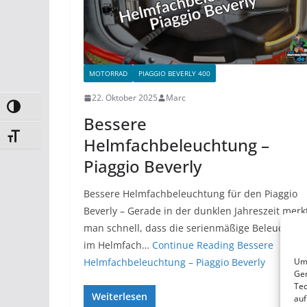
MOTORRAD
PIAGGIO BEVERLY 400
22. Oktober 2025
Marc
Umschalten auf hohe Kontraste
Bessere
Schrift vergrößern
Helmfachbeleuchtung –
Piaggio Beverly
Bessere Helmfachbeleuchtung für den Piaggio
Beverly – Gerade in der dunklen Jahreszeit merk
man schnell, dass die serienmäßige Beleuchtun
im Helmfach…
Continue Reading
Bessere
Um 
Helmfachbeleuchtung – Piaggio Beverly
Ger
Tec
Weiterlesen
auf