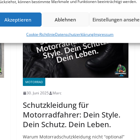
ückziehst, können bestimmte Merkmale und Funktionen beeinträchtigt werden.
Akzeptieren
Ablehnen
Einstellungen anseh
Cookie-Richtlinie
Datenschutzerklärung
Impressum
MOTORRAD
30. Juni 2025
Marc
Schutzkleidung für
Motorradfahrer: Dein Style.
Dein Schutz. Dein Leben.
Warum Motorradschutzkleidung nicht “optional”