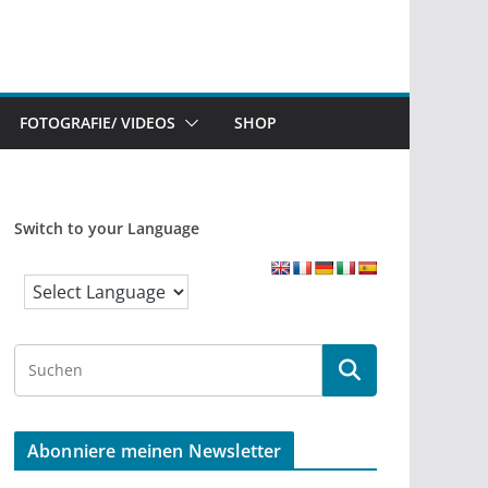
FOTOGRAFIE/ VIDEOS
SHOP
Switch to your Language
S
e
a
r
Abonniere meinen Newsletter
c