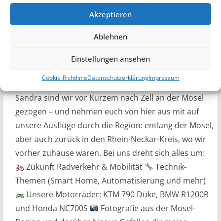
Akzeptieren
Marc
Ablehnen
Willkommen bei Dein Fotograf & marcmachtblau.de!
Einstellungen ansehen
Ich bin Marc, Gründer von marcmachtblau.de und
Cookie-Richtlinie
Datenschutzerklärung
Impressum
mosel-fotograf.de. Gemeinsam mit meiner Frau
Sandra sind wir vor Kurzem nach Zell an der Mosel
gezogen – und nehmen euch von hier aus mit auf
unsere Ausflüge durch die Region: entlang der Mosel,
aber auch zurück in den Rhein-Neckar-Kreis, wo wir
vorher zuhause waren. Bei uns dreht sich alles um:
Zukunft Radverkehr & Mobilität
Technik-
Themen (Smart Home, Automatisierung und mehr)
Unsere Motorräder: KTM 790 Duke, BMW R1200R
und Honda NC700S
Fotografie aus der Mosel-