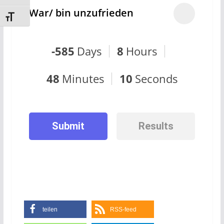
War/ bin unzufrieden
Schrift vergrößern
-585
Days
8
Hours
48
Minutes
9
Seconds
Submit
Results
teilen
RSS-feed