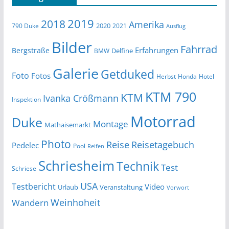
2019
2018
Amerika
2020
790 Duke
2021
Ausflug
Bilder
Fahrrad
Erfahrungen
Bergstraße
Delfine
BMW
Galerie
Getduked
Foto
Fotos
Herbst
Honda
Hotel
KTM 790
KTM
Ivanka Crößmann
Inspektion
Motorrad
Duke
Montage
Mathaisemarkt
Photo
Reise
Reisetagebuch
Pedelec
Pool
Reifen
Schriesheim
Technik
Test
Schriese
USA
Testbericht
Video
Urlaub
Veranstaltung
Vorwort
Wandern
Weinhoheit