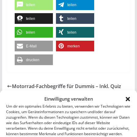
teilen
teilen
teilen
teilen
teilen
teilen
E-Mail
merken
drucken
Motorrad-Fachbegriffe für Dummis – Inkl. Quiz
Vom Piaggio Medley 150 S zum Piaggio Beverly
Einwilligung verwalten
400
Um dir ein optimales Erlebnis zu bieten, verwenden wir Technologien wie
Cookies, um Geräteinformationen zu speichern und/oder darauf
zuzugreifen. Wenn du diesen Technologien zustimmst, können wir Daten
wie das Surfverhalten oder eindeutige IDs auf dieser Website
verarbeiten. Wenn du deine Einwillligung nicht erteilst oder zurückziehst,
können bestimmte Merkmale und Funktionen beeinträchtigt werden.