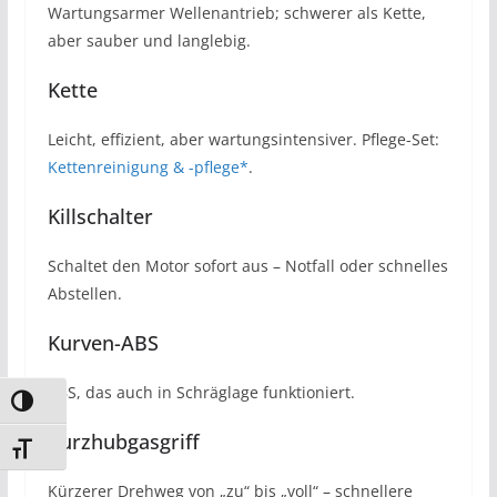
Wartungsarmer Wellenantrieb; schwerer als Kette,
aber sauber und langlebig.
Kette
Leicht, effizient, aber wartungsintensiver. Pflege-Set:
Kettenreinigung & -pflege*
.
Killschalter
Schaltet den Motor sofort aus – Notfall oder schnelles
Abstellen.
Kurven-ABS
ABS, das auch in Schräglage funktioniert.
Umschalten auf hohe Kontraste
Kurzhubgasgriff
Schrift vergrößern
Kürzerer Drehweg von „zu“ bis „voll“ – schnellere