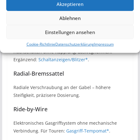
Paralever
Akzeptieren
BMW-Hinterradführung, die Antriebseinflüsse
Ablehnen
minimiert – mehr Stabilität unter Last.
Einstellungen ansehen
Quickshifter
Cookie-Richtlinie
Datenschutzerklärung
Impressum
Hochschalten ohne Kupplung/Gaswegnehmen.
Ergänzend:
Schaltanzeigen/Blitzer*
.
Radial-Bremssattel
Radiale Verschraubung an der Gabel – höhere
Steifigkeit, präzisere Dosierung.
Ride-by-Wire
Elektronisches Gasgriffsystem ohne mechanische
Verbindung. Für Touren:
Gasgriff-Tempomat*
.