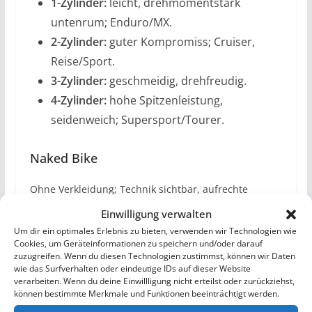
1-Zylinder:
leicht, drehmomentstark
untenrum; Enduro/MX.
2-Zylinder:
guter Kompromiss; Cruiser,
Reise/Sport.
3-Zylinder:
geschmeidig, drehfreudig.
4-Zylinder:
hohe Spitzenleistung,
seidenweich; Supersport/Tourer.
Naked Bike
Ohne Verkleidung; Technik sichtbar, aufrechte
Sitzposition.
Einwilligung verwalten
Um dir ein optimales Erlebnis zu bieten, verwenden wir Technologien wie
Nasskupplung
Cookies, um Geräteinformationen zu speichern und/oder darauf
zuzugreifen. Wenn du diesen Technologien zustimmst, können wir Daten
Läuft im Ölbad – leise, langlebig. Tipp:
Öl nach JASO
wie das Surfverhalten oder eindeutige IDs auf dieser Website
verarbeiten. Wenn du deine Einwillligung nicht erteilst oder zurückziehst,
MA2*
.
können bestimmte Merkmale und Funktionen beeinträchtigt werden.