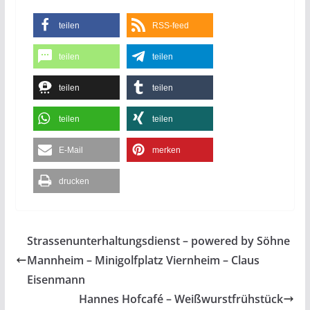
teilen
RSS-feed
teilen
teilen
teilen
teilen
teilen
teilen
E-Mail
merken
drucken
Strassenunterhaltungsdienst – powered by Söhne
Mannheim – Minigolfplatz Viernheim – Claus
Eisenmann
Hannes Hofcafé – Weißwurstfrühstück