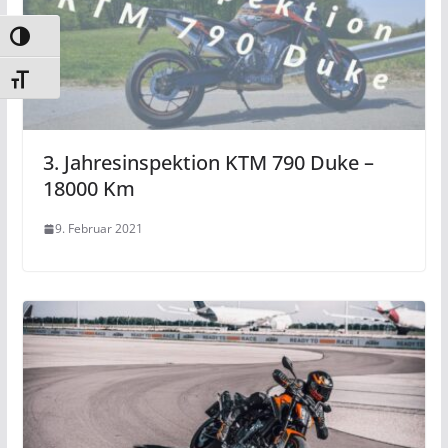
Umschalten auf hohe Kontraste
Schrift vergrößern
3. Jahresinspektion KTM 790 Duke –
18000 Km
9. Februar 2021