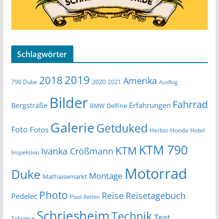
Schlagwörter
2019
2018
Amerika
2020
790 Duke
2021
Ausflug
Bilder
Fahrrad
Erfahrungen
Bergstraße
Delfine
BMW
Galerie
Getduked
Foto
Fotos
Herbst
Honda
Hotel
KTM 790
KTM
Ivanka Crößmann
Inspektion
Motorrad
Duke
Montage
Mathaisemarkt
Photo
Reise
Reisetagebuch
Pedelec
Pool
Reifen
Schriesheim
Technik
Test
Schriese