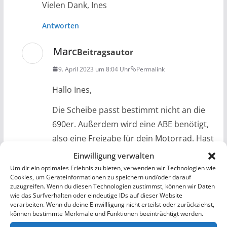
Vielen Dank, Ines
Antworten
Marc
Beitragsautor
9. April 2023 um 8:04 Uhr
Permalink
Hallo Ines,
Die Scheibe passt bestimmt nicht an die
690er. Außerdem wird eine ABE benötigt,
also eine Freigabe für dein Motorrad. Hast
Du diese nicht, ist dein Motorrad nicht
Einwilligung verwalten
mehr zugelassen und du bekommst
Um dir ein optimales Erlebnis zu bieten, verwenden wir Technologien wie
Cookies, um Geräteinformationen zu speichern und/oder darauf
Probleme beim TÜV bzw. in einer
zuzugreifen. Wenn du diesen Technologien zustimmst, können wir Daten
Kontrolle.
wie das Surfverhalten oder eindeutige IDs auf dieser Website
verarbeiten. Wenn du deine Einwillligung nicht erteilst oder zurückziehst,
können bestimmte Merkmale und Funktionen beeinträchtigt werden.
Hier mal eine Scheibe für die 690er von