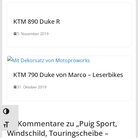
KTM 890 Duke R
5. November 2019
KTM 790 Duke von Marco – Leserbikes
31. Oktober 2019
Umschalten auf hohe Kontraste
10 Kommentare zu „
Puig Sport,
Schrift vergrößern
Windschild, Touringscheibe –