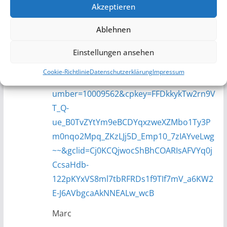
Puig.
Akzeptieren
https://www.louis.de/artikel/puig-
Ablehnen
nakedbike-scheibe-inklusive-haltersatz-
mit-abe/10006601?
Einstellungen ansehen
partner=googlesea&tum_source=SmartSh
Cookie-Richtlinie
Datenschutzerklärung
Impressum
opping&utm_medium=Ads&filter_article_n
umber=10009562&cpkey=FFDkkykTw2rn9V
T_Q-
ue_B0TvZYtYm9eBCDYqxzweXZMbo1Ty3P
m0nqo2Mpq_ZKzLJj5D_Emp10_7zIAYveLwg
~~&gclid=Cj0KCQjwocShBhCOARIsAFVYq0j
CcsaHdb-
122pKYxVS8ml7tbRFRDs1f9TIf7mV_a6KW2
E-J6AVbgcaAkNNEALw_wcB
Marc