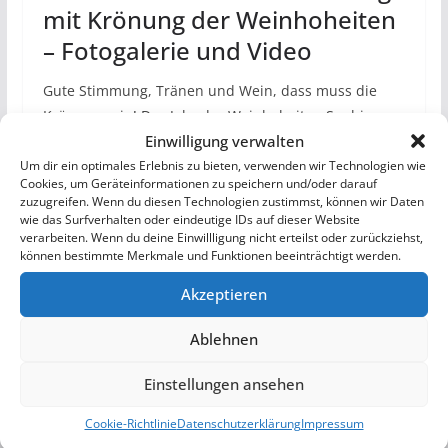
mit Krönung der Weinhoheiten
– Fotogalerie und Video
Gute Stimmung, Tränen und Wein, dass muss die
Krönung sein! Das Jahr der Weinhoheiten Sophie
Einwilligung verwalten
Koch und ihren Weinprinzessinen, Ivanka…
Continue
Reading
440. Mathaisemarkt Eröffnung mit Krönung
Um dir ein optimales Erlebnis zu bieten, verwenden wir Technologien wie
Cookies, um Geräteinformationen zu speichern und/oder darauf
der Weinhoheiten – Fotogalerie und Video
zuzugreifen. Wenn du diesen Technologien zustimmst, können wir Daten
wie das Surfverhalten oder eindeutige IDs auf dieser Website
verarbeiten. Wenn du deine Einwillligung nicht erteilst oder zurückziehst,
Weiterlesen
können bestimmte Merkmale und Funktionen beeinträchtigt werden.
Akzeptieren
Ablehnen
Einstellungen ansehen
Cookie-Richtlinie
Datenschutzerklärung
Impressum