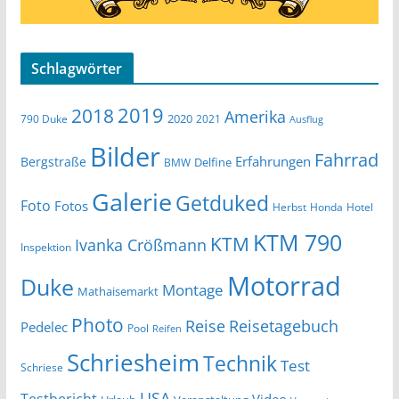
Schlagwörter
2019
2018
Amerika
2020
790 Duke
2021
Ausflug
Bilder
Fahrrad
Erfahrungen
Bergstraße
Delfine
BMW
Galerie
Getduked
Foto
Fotos
Herbst
Honda
Hotel
KTM 790
KTM
Ivanka Crößmann
Inspektion
Motorrad
Duke
Montage
Mathaisemarkt
Photo
Reise
Reisetagebuch
Pedelec
Pool
Reifen
Schriesheim
Technik
Test
Schriese
USA
Testbericht
Video