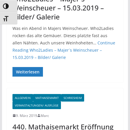
Weinscheuer – 15.03.2019 –
Umschalten auf hohe Kontraste
Bilder/ Galerie
Schrift vergrößern
Was ein Abend in Majers Weinscheuer. Who2Ladies
rocken das alte Gemäuer. Dieses platzte fast aus
allen Nähten. Auch unsere Weinhoheiten…
Continue
Reading
Who2Ladies – Majer´s Weinscheuer –
15.03.2019 – Bilder/ Galerie
Weiterlesen
ALLGEMEIN
MATHAISEMARKT
SCHRIESHEIM
VERANSTALTUNGEN/ AUSFLÜGE
9. März 2019
Marc
440. Mathaisemarkt Eröffnung