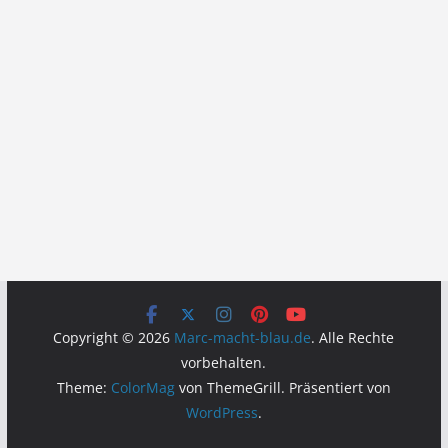
Copyright © 2026
Marc-macht-blau.de
. Alle Rechte
vorbehalten.
Theme:
ColorMag
von ThemeGrill. Präsentiert von
WordPress
.