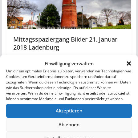
Mittagsspaziergang Bilder 21. Januar
2018 Ladenburg
21. Januar 2018
Einwilligung verwalten
Um dir ein optimales Erlebnis zu bieten, verwenden wir Technologien wie
Cookies, um Geräteinformationen zu speichern und/oder darauf
zuzugreifen. Wenn du diesen Technologien zustimmst, können wir Daten
wie das Surfverhalten oder eindeutige IDs auf dieser Website
verarbeiten. Wenn du deine Einwillligung nicht erteilst oder zurückziehst,
Schreibe einen Kommentar
können bestimmte Merkmale und Funktionen beeinträchtigt werden.
Deine E-Mail-Adresse wird nicht veröffentlicht.
Akzeptieren
Erforderliche Felder sind mit
*
markiert
Ablehnen
Kommentar
*