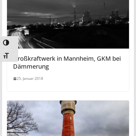
Umschalten auf hohe Kontraste
Schrift vergrößern
Großkraftwerk in Mannheim, GKM bei
Dämmerung
25. Januar 2018