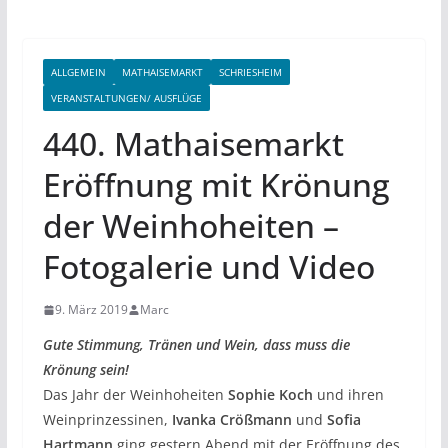
ALLGEMEIN
MATHAISEMARKT
SCHRIESHEIM
VERANSTALTUNGEN/ AUSFLÜGE
440. Mathaisemarkt
Eröffnung mit Krönung
der Weinhoheiten –
Fotogalerie und Video
9. März 2019
Marc
Gute Stimmung, Tränen und Wein, dass muss die
Krönung sein!
Das Jahr der Weinhoheiten
Sophie Koch
und ihren
Weinprinzessinen,
Ivanka Crößmann
und
Sofia
Hartmann
ging gestern Abend mit der Eröffnung des