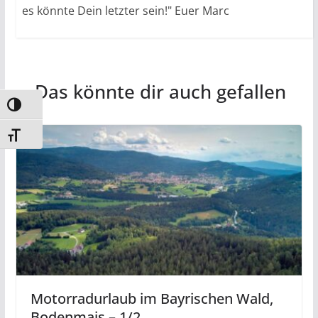
es könnte Dein letzter sein!" Euer Marc
Das könnte dir auch gefallen
Umschalten auf hohe Kontraste
Schrift vergrößern
Motorradurlaub im Bayrischen Wald,
Bodenmais – 1/2