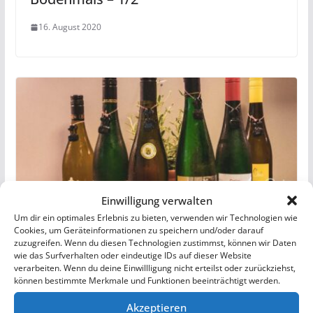
16. August 2020
Einwilligung verwalten
Um dir ein optimales Erlebnis zu bieten, verwenden wir Technologien wie
Cookies, um Geräteinformationen zu speichern und/oder darauf
zuzugreifen. Wenn du diesen Technologien zustimmst, können wir Daten
ZellerFestgefühl – Onlineweinprobe
wie das Surfverhalten oder eindeutige IDs auf dieser Website
aus Zell an der Mosel
verarbeiten. Wenn du deine Einwillligung nicht erteilst oder zurückziehst,
können bestimmte Merkmale und Funktionen beeinträchtigt werden.
28. Juni 2020
Akzeptieren