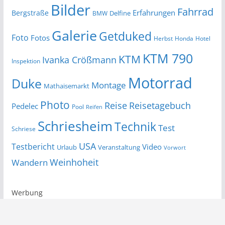
Bilder
Fahrrad
Erfahrungen
Bergstraße
Delfine
BMW
Galerie
Getduked
Foto
Fotos
Herbst
Honda
Hotel
KTM 790
KTM
Ivanka Crößmann
Inspektion
Motorrad
Duke
Montage
Mathaisemarkt
Photo
Reise
Reisetagebuch
Pedelec
Pool
Reifen
Schriesheim
Technik
Test
Schriese
USA
Testbericht
Video
Urlaub
Veranstaltung
Vorwort
Wandern
Weinhoheit
Werbung