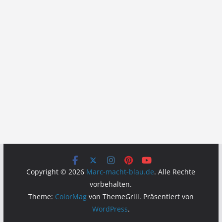
Copyright © 2026
Marc-macht-blau.de
. Alle Rechte
vorbehalten.
Theme:
ColorMag
von ThemeGrill. Präsentiert von
WordPress
.