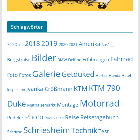
Schlagwörter
2019
2018
Amerika
2020
790 Duke
2021
Ausflug
Bilder
Fahrrad
Erfahrungen
Bergstraße
Delfine
BMW
Galerie
Getduked
Foto
Fotos
Herbst
Honda
Hotel
KTM 790
KTM
Ivanka Crößmann
Inspektion
Motorrad
Duke
Montage
Mathaisemarkt
Photo
Reise
Reisetagebuch
Pedelec
Pool
Reifen
Schriesheim
Technik
Test
Schriese