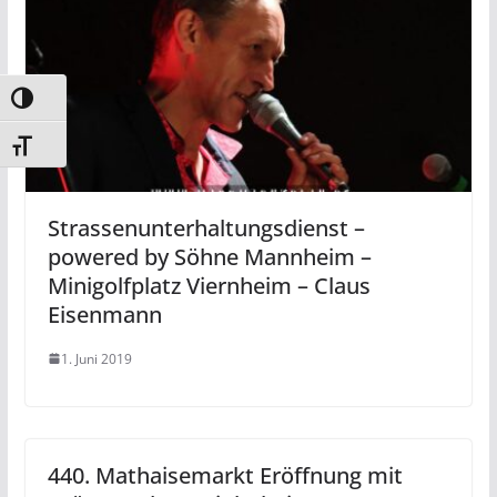
Umschalten auf hohe Kontraste
Schrift vergrößern
Strassenunterhaltungsdienst –
powered by Söhne Mannheim –
Minigolfplatz Viernheim – Claus
Eisenmann
1. Juni 2019
440. Mathaisemarkt Eröffnung mit