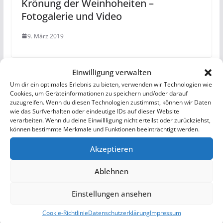
Krönung der Weinhoheiten –
Fotogalerie und Video
9. März 2019
Einwilligung verwalten
Um dir ein optimales Erlebnis zu bieten, verwenden wir Technologien wie
Schreibe einen Kommentar
Cookies, um Geräteinformationen zu speichern und/oder darauf
zuzugreifen. Wenn du diesen Technologien zustimmst, können wir Daten
wie das Surfverhalten oder eindeutige IDs auf dieser Website
Deine E-Mail-Adresse wird nicht veröffentlicht.
verarbeiten. Wenn du deine Einwillligung nicht erteilst oder zurückziehst,
Erforderliche Felder sind mit
*
markiert
können bestimmte Merkmale und Funktionen beeinträchtigt werden.
Akzeptieren
Kommentar
*
Ablehnen
Einstellungen ansehen
Cookie-Richtlinie
Datenschutzerklärung
Impressum