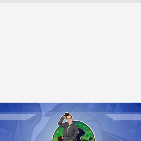
chaft
genes
 –
ln
htung