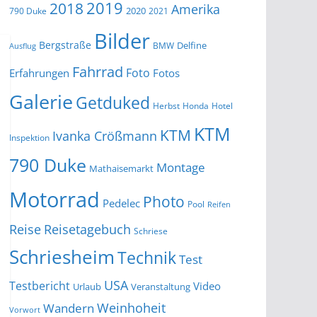
2019
2018
Amerika
2020
790 Duke
2021
Bilder
Bergstraße
Delfine
BMW
Ausflug
Fahrrad
Foto
Erfahrungen
Fotos
Galerie
Getduked
Herbst
Honda
Hotel
KTM
KTM
Ivanka Crößmann
Inspektion
790 Duke
Montage
Mathaisemarkt
Motorrad
Photo
Pedelec
Pool
Reifen
Reise
Reisetagebuch
Schriese
Schriesheim
Technik
Test
USA
Testbericht
Video
Urlaub
Veranstaltung
Wandern
Weinhoheit
Vorwort