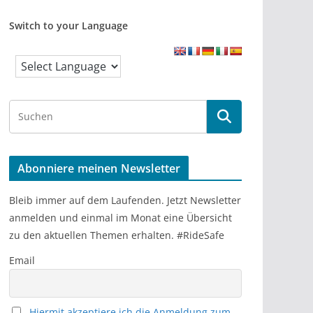
Switch to your Language
S
e
a
r
Abonniere meinen Newsletter
c
h
Bleib immer auf dem Laufenden. Jetzt Newsletter
anmelden und einmal im Monat eine Übersicht
zu den aktuellen Themen erhalten. #RideSafe
Email
Hiermit akzeptiere ich die Anmeldung zum