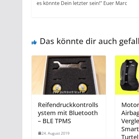
es könnte Dein letzter sein!" Euer Marc
Das könnte dir auch gefal
Reifendruckkontrolls
Motor
ystem mit Bluetooth
Airba
– BLE TPMS
Vergle
Smart 
24. August 2019
Turtel