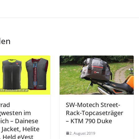
len
rad
SW-Motech Street-
gwesten im
Rack-Topcaseträger
ich – Dainese
– KTM 790 Duke
Jacket, Helite
2. August 2019
, Held eVest