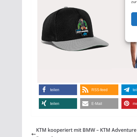
zur
teilen
RSS-feed
te
teilen
E-Mail
me
KTM kooperiert mit BMW – KTM Adventure