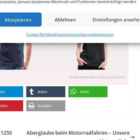
ückziehst, können bestimmte Merkmale und Funktionen beeinträchtigt werden.
Akzeptieren
Ablehnen
Einstellungen anseh
Cookie-Richtlinie
Datenschutzerklärung
Impressum
ilen
teilen
teilen
rken
drucken
 1250
Aberglaube beim Motorradfahren – Unsere