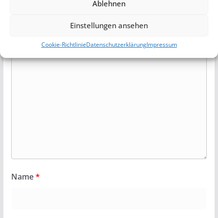
Deine E-Mail-Adresse wird nicht veröffentlicht.
Ablehnen
Erforderliche Felder sind mit
*
markiert
Einstellungen ansehen
Kommentar
*
Cookie-Richtlinie
Datenschutzerklärung
Impressum
Name
*