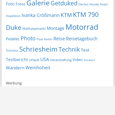
Galerie
Getduked
Foto
Fotos
Herbst
Honda
Hotel
KTM 790
KTM
Ivanka Crößmann
Inspektion
Motorrad
Duke
Montage
Mathaisemarkt
Photo
Reise
Reisetagebuch
Pedelec
Pool
Reifen
Schriesheim
Technik
Test
Schriese
USA
Testbericht
Video
Urlaub
Veranstaltung
Vorwort
Wandern
Weinhoheit
Werbung