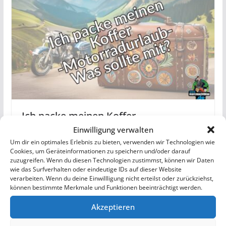
Ich packe meinen Koffer –
Motorradurlaub – Was sollte mit?
Einwilligung verwalten
Um dir ein optimales Erlebnis zu bieten, verwenden wir Technologien wie
30. Juni 2024
Cookies, um Geräteinformationen zu speichern und/oder darauf
zuzugreifen. Wenn du diesen Technologien zustimmst, können wir Daten
wie das Surfverhalten oder eindeutige IDs auf dieser Website
verarbeiten. Wenn du deine Einwillligung nicht erteilst oder zurückziehst,
können bestimmte Merkmale und Funktionen beeinträchtigt werden.
Schreibe einen Kommentar
Akzeptieren