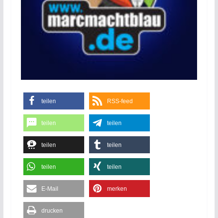
teilen
RSS-feed
teilen
teilen
teilen
teilen
teilen
teilen
E-Mail
merken
drucken