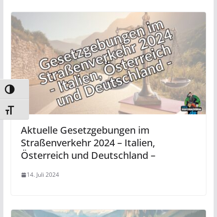
Umschalten auf hohe Kontraste
Schrift vergrößern
Aktuelle Gesetzgebungen im
Straßenverkehr 2024 – Italien,
Österreich und Deutschland –
14. Juli 2024