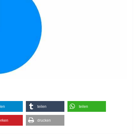
ilen
teilen
teilen
rken
drucken