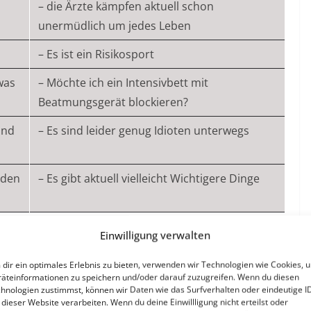
– die Ärzte kämpfen aktuell schon
unermüdlich um jedes Leben
– Es ist ein Risikosport
was
– Möchte ich ein Intensivbett mit
Beatmungsgerät blockieren?
ind
– Es sind leider genug Idioten unterwegs
 den
– Es gibt aktuell vielleicht Wichtigere Dinge
Einwilligung verwalten
dir ein optimales Erlebnis zu bieten, verwenden wir Technologien wie Cookies, 
ar schön endlich einmal nicht an das leidige Thema Corona
äteinformationen zu speichern und/oder darauf zuzugreifen. Wenn du diesen
h konnte abschalten. Ich habe aber auch Gas raus
hnologien zustimmst, können wir Daten wie das Surfverhalten oder eindeutige I
ieren.
 dieser Website verarbeiten. Wenn du deine Einwillligung nicht erteilst oder