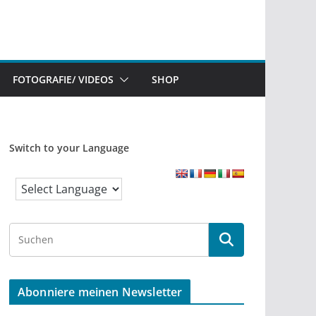
FOTOGRAFIE/ VIDEOS
SHOP
Switch to your Language
S
e
a
r
Abonniere meinen Newsletter
c