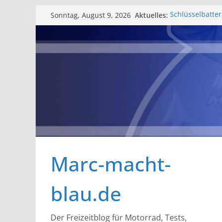
Zum
Aktuelles:
Schlüsselbatte
Sonntag, August 9, 2026
Inhalt
Bessere Helmfa
Ein Jahr mit de
springen
Erfahrungsberi
Barlfest der Ba
gelungenes Wo
Rosenmontag in Z
Marc-macht-
blau.de
Der Freizeitblog für Motorrad, Tests,