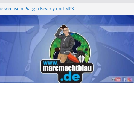
rie wechseln Piaggio Beverly und MP3
chbeleuchtung – Piaggio Beverly
m Piaggio Beverly 400 S HPE – Mein
cht
rlgemeinschaft e.V. – Ein rundum
chenende 2026
ell 2026 – „am leevste in Zell, gell?!“