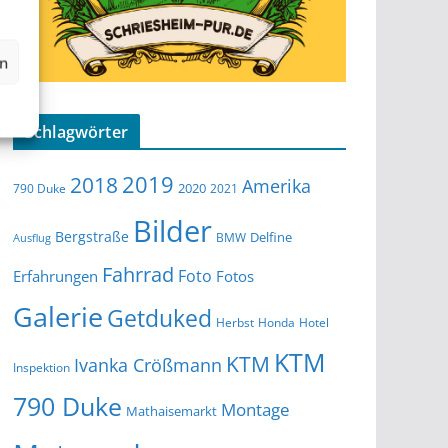
en
Schlagwörter
2019
2018
Amerika
2020
790 Duke
2021
Bilder
Bergstraße
Delfine
BMW
Ausflug
Fahrrad
Foto
Erfahrungen
Fotos
Galerie
Getduked
Herbst
Honda
Hotel
KTM
KTM
Ivanka Crößmann
Inspektion
790 Duke
Montage
Mathaisemarkt