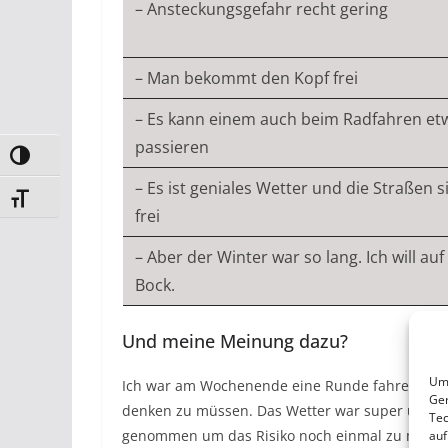
– Ansteckungsgefahr recht gering
– Man bekommt den Kopf frei
– Es kann einem auch beim Radfahren et
passieren
Umschalten auf hohe Kontraste
– Es ist geniales Wetter und die Straßen s
Schrift vergrößern
frei
– Aber der Winter war so lang. Ich will auf
Bock.
Und meine Meinung dazu?
Um 
Ich war am Wochenende eine Runde fahren. Es w
Ger
denken zu müssen. Das Wetter war super und ic
Tec
genommen um das Risiko noch einmal zu minim
auf