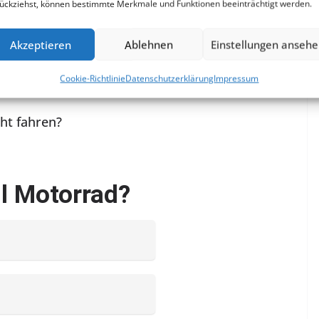
ückziehst, können bestimmte Merkmale und Funktionen beeinträchtigt werden.
Akzeptieren
Ablehnen
Einstellungen anseh
in muss, dass er aufs Bike steigt. Ja, das Wetter ist toll.
unschuldige Menschen. Und das Risiko eines Motorradunfalls
Cookie-Richtlinie
Datenschutzerklärung
Impressum
ehen kann, wissen wir alle!
eht fahren?
ll Motorrad?