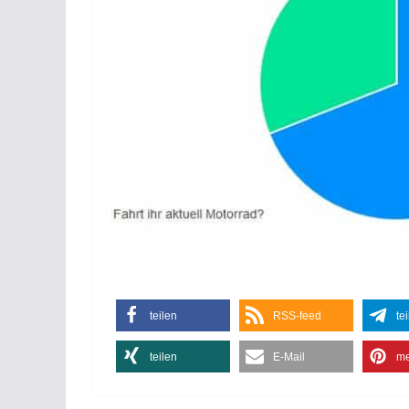
teilen
RSS-feed
te
teilen
E-Mail
me