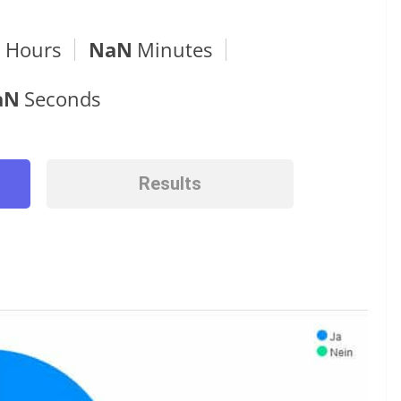
N
Hours
NaN
Minutes
aN
Seconds
Results