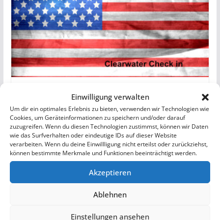
Check Out Tampa – Check In
Einwilligung verwalten
Clearwater (USA Reisetagebuch
Um dir ein optimales Erlebnis zu bieten, verwenden wir Technologien wie
Rundreise 2019)
Cookies, um Geräteinformationen zu speichern und/oder darauf
zuzugreifen. Wenn du diesen Technologien zustimmst, können wir Daten
wie das Surfverhalten oder eindeutige IDs auf dieser Website
19. September 2019
verarbeiten. Wenn du deine Einwillligung nicht erteilst oder zurückziehst,
können bestimmte Merkmale und Funktionen beeinträchtigt werden.
Akzeptieren
Ablehnen
Einstellungen ansehen