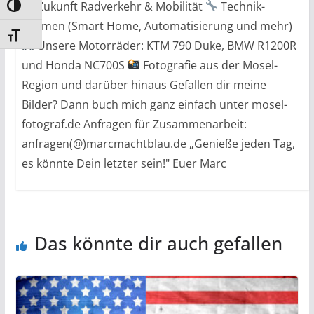
Zukunft Radverkehr & Mobilität
Technik-
Umschalten auf hohe Kontraste
Themen (Smart Home, Automatisierung und mehr)
Schrift vergrößern
Unsere Motorräder: KTM 790 Duke, BMW R1200R
und Honda NC700S
Fotografie aus der Mosel-
Region und darüber hinaus Gefallen dir meine
Bilder? Dann buch mich ganz einfach unter mosel-
fotograf.de Anfragen für Zusammenarbeit:
anfragen(@)marcmachtblau.de „Genieße jeden Tag,
es könnte Dein letzter sein!" Euer Marc
Das könnte dir auch gefallen