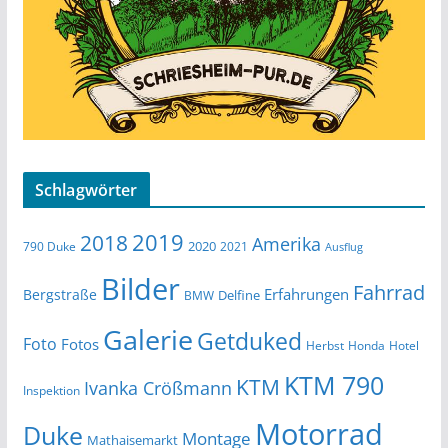
Schlagwörter
2019
2018
Amerika
2020
790 Duke
2021
Ausflug
Bilder
Fahrrad
Erfahrungen
Bergstraße
Delfine
BMW
Galerie
Getduked
Foto
Fotos
Herbst
Honda
Hotel
KTM 790
KTM
Ivanka Crößmann
Inspektion
Motorrad
Duke
Montage
Mathaisemarkt