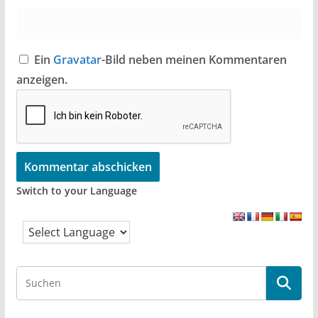
Ein
Gravatar
-Bild neben meinen Kommentaren
anzeigen.
Switch to your Language
S
e
a