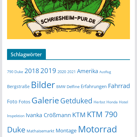
Schlagwörter
2019
2018
Amerika
2020
790 Duke
2021
Ausflug
Bilder
Fahrrad
Erfahrungen
Bergstraße
Delfine
BMW
Galerie
Getduked
Foto
Fotos
Herbst
Honda
Hotel
KTM 790
KTM
Ivanka Crößmann
Inspektion
Motorrad
Duke
Montage
Mathaisemarkt