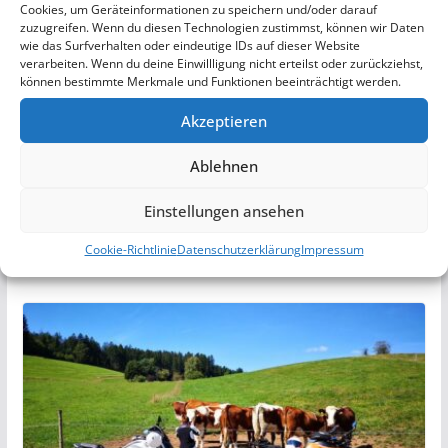
Cookies, um Geräteinformationen zu speichern und/oder darauf
zuzugreifen. Wenn du diesen Technologien zustimmst, können wir Daten
wie das Surfverhalten oder eindeutige IDs auf dieser Website
verarbeiten. Wenn du deine Einwillligung nicht erteilst oder zurückziehst,
können bestimmte Merkmale und Funktionen beeinträchtigt werden.
Akzeptieren
Freudenstadt im Schwarzwald –
Ablehnen
Urlaubstipp Winterurlaub –
Einstellungen ansehen
20. Juni 2020
Cookie-Richtlinie
Datenschutzerklärung
Impressum