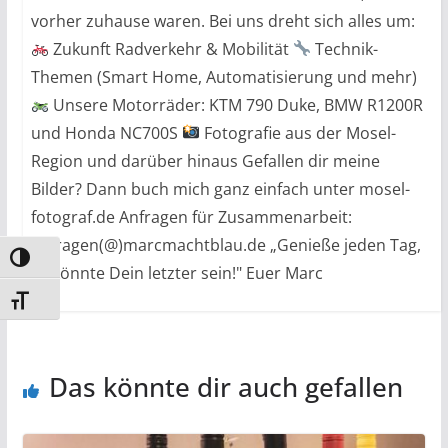
vorher zuhause waren. Bei uns dreht sich alles um:
Zukunft Radverkehr & Mobilität
Technik-
Themen (Smart Home, Automatisierung und mehr)
Unsere Motorräder: KTM 790 Duke, BMW R1200R
und Honda NC700S
Fotografie aus der Mosel-
Region und darüber hinaus Gefallen dir meine
Bilder? Dann buch mich ganz einfach unter mosel-
fotograf.de Anfragen für Zusammenarbeit:
anfragen(@)marcmachtblau.de „Genieße jeden Tag,
Umschalten auf hohe Kontraste
es könnte Dein letzter sein!" Euer Marc
Schrift vergrößern
Das könnte dir auch gefallen