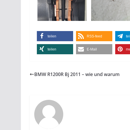
teilen
RSS-feed
te
teilen
E-Mail
me
BMW R1200R Bj 2011 – wie und warum