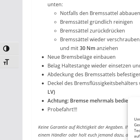
unten:
Notfalls den Bremssattel abbaue
Bremssättel gründlich reinigen
Bremssättel zurückdrücken
Bremssättel wieder verschrauben
und mit
30 Nm
anziehen
Umschalten auf hohe Kontraste
Neue Bremsbeläge einbauen
Schrift vergrößern
Belag Haltestange wieder einsetzen und
Abdeckung des Bremssattels befestigen
Deckel des Bremsflüssigkeitsbehälters 
LV)
Achtung: Bremse mehrmals bedienen da
Probefahrt!!!
Um 
Ger
Keine Garantie auf Richtigkeit der Angaben. Ihr schr
Tec
einem Händler oder holt euch jemand dazu, der hie
auf