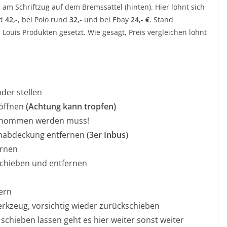
, am Schriftzug auf dem Bremssattel (hinten). Hier lohnt sich
nd
42,-
, bei Polo rund
32,-
und bei Ebay
24,- €
. Stand
 Louis Produkten gesetzt. Wie gesagt, Preis vergleichen lohnt
der stellen
 öffnen
(Achtung kann tropfen)
entnommen werden muss!
enabdeckung entfernen
(3er Inbus)
ernen
schieben und entfernen
ern
rkzeug, vorsichtig wieder zurückschieben
 schieben lassen geht es hier weiter sonst weiter