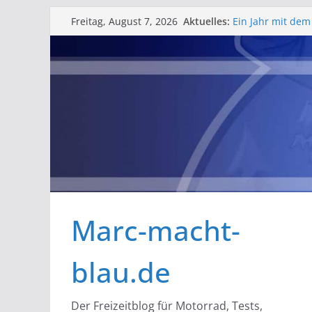
Zum
Aktuelles:
Ein Jahr mit dem
Freitag, August 7, 2026
Inhalt
Erfahrungsberic
Barlfest der Bar
springen
gelungenes Woc
Rosenmontag in Ze
Schlüsselbatteri
Bessere Helmfac
Marc-macht-
blau.de
Der Freizeitblog für Motorrad, Tests,