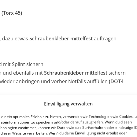
n
(Torx 45)
, dazu etwas
Schraubenkleber mittelfest
auftragen
 mit Splint sichern
 und ebenfalls mit
Schraubenkleber mittelfest
sichern
wieder anbringen und vorher Notfalls auffüllen
(DOT4
mit die Beläge wieder anliegen
Einwilligung verwalten
dir ein optimales Erlebnis zu bieten, verwenden wir Technologien wie Cookies, 
äteinformationen zu speichern und/oder darauf zuzugreifen. Wenn du diesen
aubt auf eigene Gefahr. Wenn ihr euch nicht sicher seid, geht zu
hnologien zustimmst, können wir Daten wie das Surfverhalten oder eindeutige I
r Erfahrung hat.
 dieser Website verarbeiten. Wenn du deine Einwillligung nicht erteilst oder