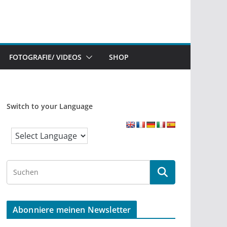
FOTOGRAFIE/ VIDEOS
SHOP
Switch to your Language
S
e
a
r
Abonniere meinen Newsletter
c