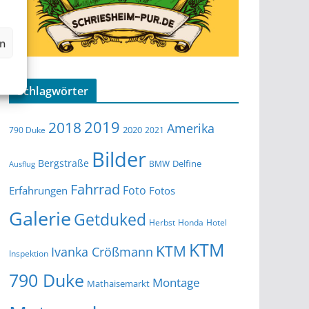
en
Schlagwörter
2019
2018
Amerika
2020
790 Duke
2021
Bilder
Bergstraße
Delfine
BMW
Ausflug
Fahrrad
Foto
Erfahrungen
Fotos
Galerie
Getduked
Herbst
Honda
Hotel
KTM
KTM
Ivanka Crößmann
Inspektion
790 Duke
Montage
Mathaisemarkt