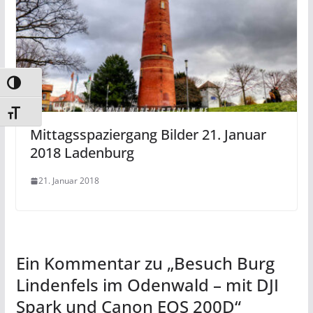
Umschalten auf hohe Kontraste
Schrift vergrößern
Mittagsspaziergang Bilder 21. Januar
2018 Ladenburg
21. Januar 2018
Ein Kommentar zu „
Besuch Burg
Lindenfels im Odenwald – mit DJI
Spark und Canon EOS 200D
“