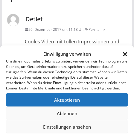
Detlef
26. Dezember 2017 um 11:18 Uhr
Permalink
Cooles Video mit tollen Impressionen und
schönem Sound!
Einwilligung verwalten
Um dir ein optimales Erlebnis zu bieten, verwenden wir Technologien wie
Antworten
Cookies, um Geräteinformationen zu speichern und/oder darauf
zuzugreifen. Wenn du diesen Technologien zustimmst, können wir Daten
Schreibe einen Kommentar
wie das Surfverhalten oder eindeutige IDs auf dieser Website
verarbeiten. Wenn du deine Einwillligung nicht erteilst oder zurückziehst,
können bestimmte Merkmale und Funktionen beeinträchtigt werden.
Deine E-Mail-Adresse wird nicht veröffentlicht.
Erforderliche Felder sind mit
*
markiert
Akzeptieren
Ablehnen
Kommentar
*
Einstellungen ansehen