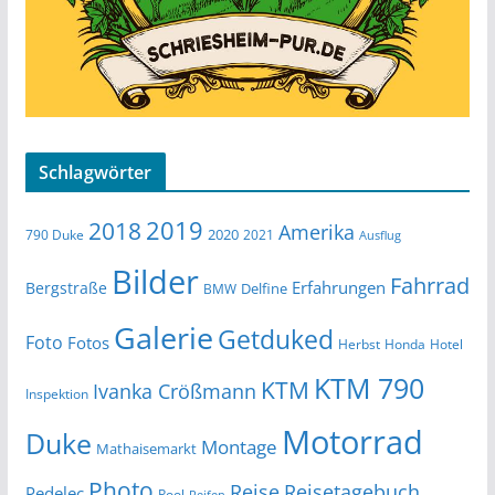
Schlagwörter
2019
2018
Amerika
2020
790 Duke
2021
Ausflug
Bilder
Fahrrad
Erfahrungen
Bergstraße
Delfine
BMW
Galerie
Getduked
Foto
Fotos
Herbst
Honda
Hotel
KTM 790
KTM
Ivanka Crößmann
Inspektion
Motorrad
Duke
Montage
Mathaisemarkt
Photo
Reise
Reisetagebuch
Pedelec
Pool
Reifen