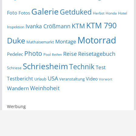
Galerie
Getduked
Foto
Fotos
Herbst
Honda
Hotel
KTM 790
KTM
Ivanka Crößmann
Inspektion
Motorrad
Duke
Montage
Mathaisemarkt
Photo
Reise
Reisetagebuch
Pedelec
Pool
Reifen
Schriesheim
Technik
Test
Schriese
USA
Testbericht
Video
Urlaub
Veranstaltung
Vorwort
Wandern
Weinhoheit
Werbung