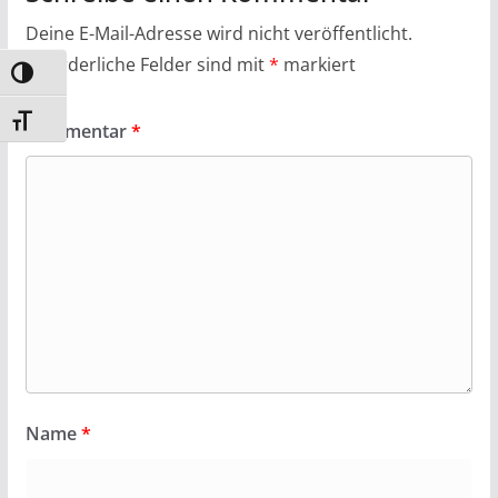
Deine E-Mail-Adresse wird nicht veröffentlicht.
Erforderliche Felder sind mit
*
markiert
Umschalten auf hohe Kontraste
Schrift vergrößern
Kommentar
*
Name
*