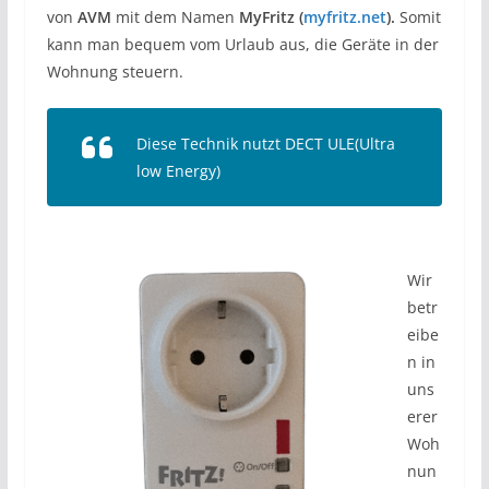
von
AVM
mit dem Namen
MyFritz (
myfritz.net
).
Somit
kann man bequem vom Urlaub aus, die Geräte in der
Wohnung steuern.
Diese Technik nutzt DECT ULE(Ultra
low Energy)
Wir
betr
eibe
n in
uns
erer
Woh
nun