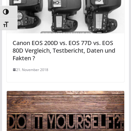
Umschalten auf hohe Kontraste
Schrift vergrößern
Canon EOS 200D vs. EOS 77D vs. EOS
80D Vergleich, Testbericht, Daten und
Fakten ?
21. November 2018