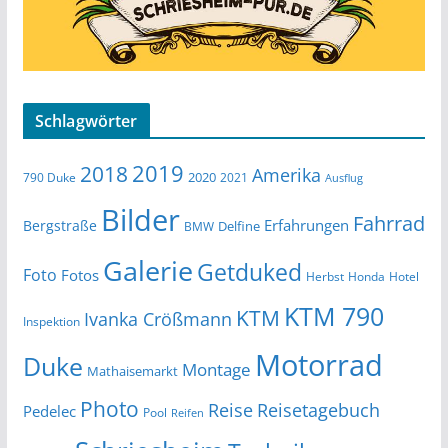
Schlagwörter
2019
2018
Amerika
2020
790 Duke
2021
Ausflug
Bilder
Fahrrad
Erfahrungen
Bergstraße
Delfine
BMW
Galerie
Getduked
Foto
Fotos
Herbst
Honda
Hotel
KTM 790
KTM
Ivanka Crößmann
Inspektion
Motorrad
Duke
Montage
Mathaisemarkt
Photo
Reise
Reisetagebuch
Pedelec
Pool
Reifen