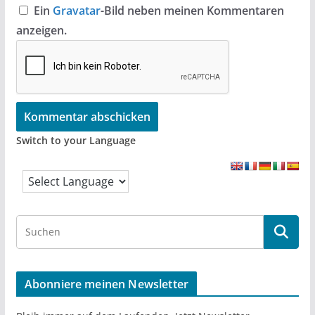
Ein
Gravatar
-Bild neben meinen Kommentaren
anzeigen.
Switch to your Language
S
e
a
r
Abonniere meinen Newsletter
c
h