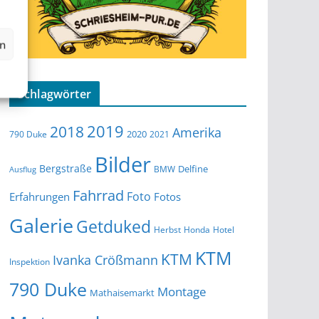
en
Schlagwörter
2019
2018
Amerika
2020
790 Duke
2021
Bilder
Bergstraße
Delfine
BMW
Ausflug
Fahrrad
Foto
Erfahrungen
Fotos
Galerie
Getduked
Herbst
Honda
Hotel
KTM
KTM
Ivanka Crößmann
Inspektion
790 Duke
Montage
Mathaisemarkt