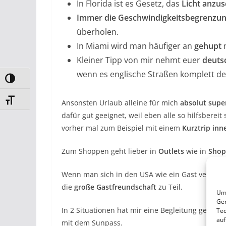
In Florida ist es Gesetz, das
Licht anzus
Immer die Geschwindigkeitsbegrenzu
überholen.
In Miami wird man häufiger an
gehupt
n
Kleiner Tipp von mir nehmt euer
deuts
wenn es englische Straßen komplett de
Umschalten auf hohe Kontraste
Schrift vergrößern
Ansonsten Urlaub alleine für mich
absolut supe
dafür gut geeignet, weil eben alle so hilfsbereit 
vorher mal zum Beispiel mit einem
Kurztrip inn
Zum Shoppen geht lieber in
Outlets
wie in
Shop
Wenn man sich in den USA wie ein Gast verhält
die
große Gastfreundschaft
zu Teil.
Um 
Ger
In 2 Situationen hat mir eine Begleitung gefehlt
Tec
auf
mit dem Sunpass.