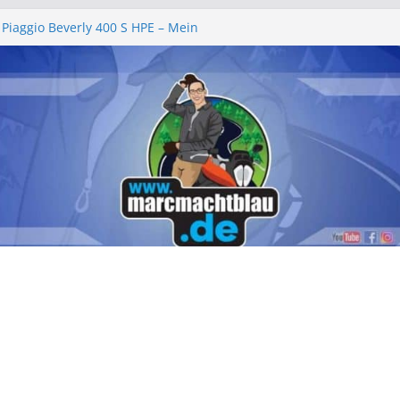
 Piaggio Beverly 400 S HPE – Mein
ht
lgemeinschaft e.V. – Ein rundum
henende 2026
ll 2026 – „am leevste in Zell, gell?!“
e wechseln Piaggio Beverly und MP3
hbeleuchtung – Piaggio Beverly