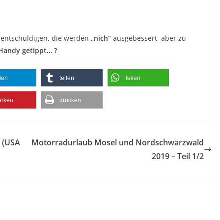
h entschuldigen, die werden
„nich“
ausgebessert, aber zu
 Handy getippt… ?
ilen
teilen
teilen
rken
drucken
t (USA
Motorradurlaub Mosel und Nordschwarzwald
2019 – Teil 1/2