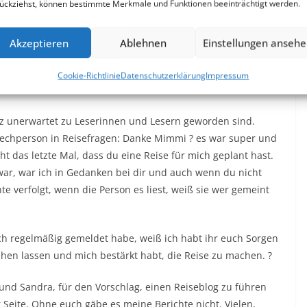
ückziehst, können bestimmte Merkmale und Funktionen beeinträchtigt werden.
 sagen, dass ich es jederzeit wieder machen würde und ich
Akzeptieren
Ablehnen
Einstellungen anseh
 Stunde nutzen, um ein paar Menschen ein paar
Cookie-Richtlinie
Datenschutzerklärung
Impressum
nz unerwartet zu Leserinnen und Lesern geworden sind.
echperson in Reisefragen: Danke Mimmi ? es war super und
ht das letzte Mal, dass du eine Reise für mich geplant hast.
war, war ich in Gedanken bei dir und auch wenn du nicht
e verfolgt, wenn die Person es liest, weiß sie wer gemeint
h regelmäßig gemeldet habe, weiß ich habt ihr euch Sorgen
hen lassen und mich bestärkt habt, die Reise zu machen. ?
nd Sandra, für den Vorschlag, einen Reiseblog zu führen
Seite. Ohne euch gäbe es meine Berichte nicht. Vielen,