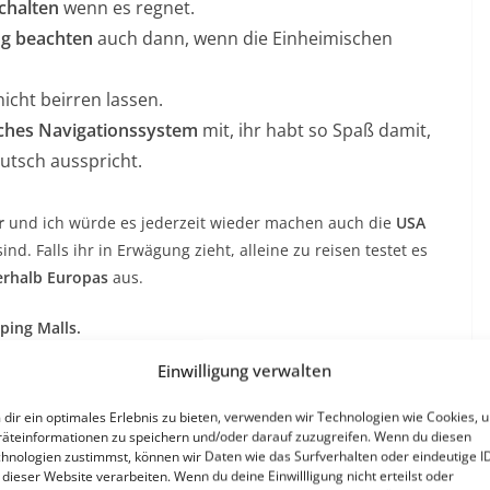
chalten
wenn es regnet.
ng beachten
auch dann, wenn die Einheimischen
icht beirren lassen.
ches Navigationssystem
mit, ihr habt so Spaß damit,
utsch ausspricht.
r
und ich würde es jederzeit wieder machen auch die
USA
sind. Falls ihr in Erwägung zieht, alleine zu reisen testet es
erhalb Europas
aus.
ping Malls.
Einwilligung verwalten
, dann wird man auch wie ein Gast behandelt und einem wird
dir ein optimales Erlebnis zu bieten, verwenden wir Technologien wie Cookies, 
äteinformationen zu speichern und/oder darauf zuzugreifen. Wenn du diesen
. In Disney World und bei meiner verzweifelten Geschichte
hnologien zustimmst, können wir Daten wie das Surfverhalten oder eindeutige I
 dieser Website verarbeiten. Wenn du deine Einwillligung nicht erteilst oder