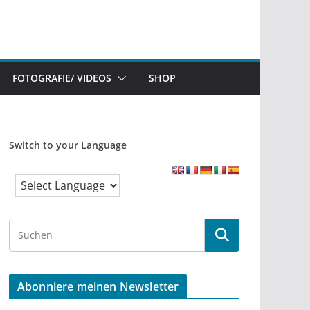
FOTOGRAFIE/ VIDEOS
SHOP
Switch to your Language
S
e
a
r
Abonniere meinen Newsletter
c