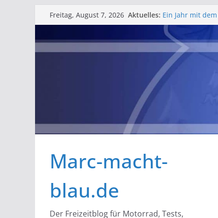
Zum
Aktuelles:
Ein Jahr mit dem
Freitag, August 7, 2026
Inhalt
Erfahrungsberic
Barlfest der Bar
springen
gelungenes Woc
Rosenmontag in Ze
Schlüsselbatteri
Bessere Helmfac
Marc-macht-
blau.de
Der Freizeitblog für Motorrad, Tests,