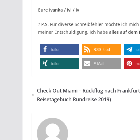
Eure Ivanka / Ivi / Iv
? P.S. Für diverse Schreibfehler möchte ich mic
meiner Entschuldigung, ich habe
alles auf dem
teilen
RSS-feed
te
teilen
E-Mail
me
Check Out Miami – Rückflug nach Frankfur
Reisetagebuch Rundreise 2019)