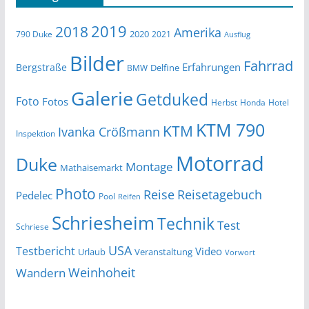
2019
2018
Amerika
2020
790 Duke
2021
Ausflug
Bilder
Fahrrad
Erfahrungen
Bergstraße
Delfine
BMW
Galerie
Getduked
Foto
Fotos
Herbst
Honda
Hotel
KTM 790
KTM
Ivanka Crößmann
Inspektion
Motorrad
Duke
Montage
Mathaisemarkt
Photo
Reise
Reisetagebuch
Pedelec
Pool
Reifen
Schriesheim
Technik
Test
Schriese
USA
Testbericht
Video
Urlaub
Veranstaltung
Vorwort
Wandern
Weinhoheit