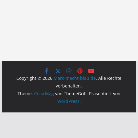
Copyright © 2026
Marc-macht-blau.de
. Alle Rechte
vorbehalten.
Theme:
ColorMag
von ThemeGrill. Präsentiert von
WordPress
.