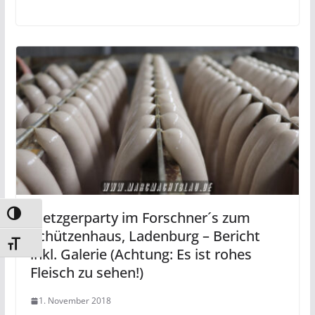
Metzgerparty im Forschner´s zum
Umschalten auf hohe Kontraste
Schützenhaus, Ladenburg – Bericht
Schrift vergrößern
inkl. Galerie (Achtung: Es ist rohes
Fleisch zu sehen!)
1. November 2018