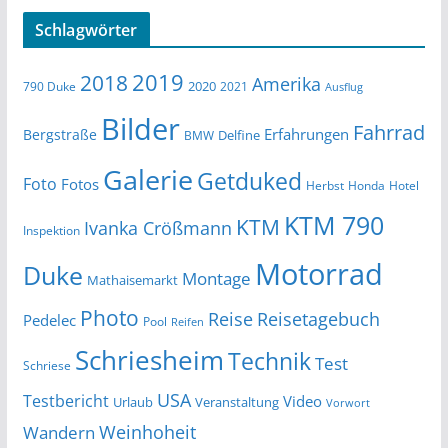
Schlagwörter
2019
2018
Amerika
2020
790 Duke
2021
Ausflug
Bilder
Fahrrad
Erfahrungen
Bergstraße
Delfine
BMW
Galerie
Getduked
Foto
Fotos
Herbst
Honda
Hotel
KTM 790
KTM
Ivanka Crößmann
Inspektion
Motorrad
Duke
Montage
Mathaisemarkt
Photo
Reise
Reisetagebuch
Pedelec
Pool
Reifen
Schriesheim
Technik
Test
Schriese
USA
Testbericht
Video
Urlaub
Veranstaltung
Vorwort
Wandern
Weinhoheit