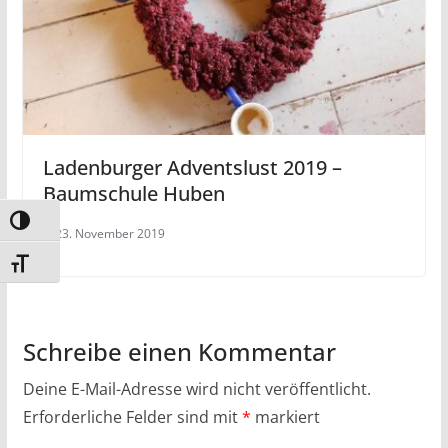
Ladenburger Adventslust 2019 –
Baumschule Huben
Umschalten auf hohe Kontraste
23. November 2019
Schrift vergrößern
Schreibe einen Kommentar
Deine E-Mail-Adresse wird nicht veröffentlicht.
Erforderliche Felder sind mit
*
markiert