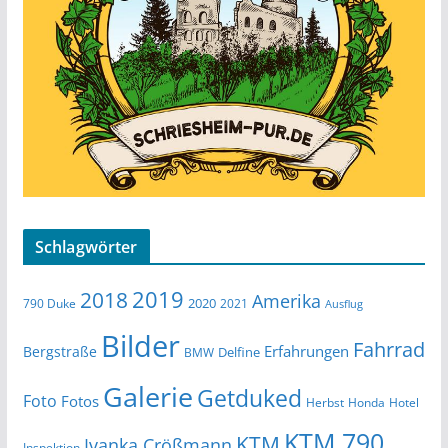
Schlagwörter
2019
2018
Amerika
2020
790 Duke
2021
Ausflug
Bilder
Fahrrad
Erfahrungen
Bergstraße
Delfine
BMW
Galerie
Getduked
Foto
Fotos
Herbst
Honda
Hotel
KTM 790
KTM
Ivanka Crößmann
Inspektion