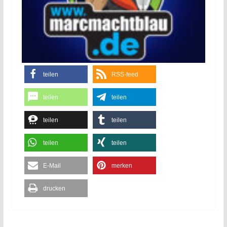
teilen
RSS-feed
teilen
teilen
teilen
teilen
teilen
teilen
E-Mail
merken
drucken