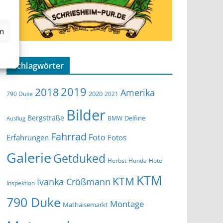
en
Schlagwörter
2019
2018
Amerika
2020
790 Duke
2021
Bilder
Bergstraße
Delfine
BMW
Ausflug
Fahrrad
Foto
Erfahrungen
Fotos
Galerie
Getduked
Herbst
Honda
Hotel
KTM
KTM
Ivanka Crößmann
Inspektion
790 Duke
Montage
Mathaisemarkt