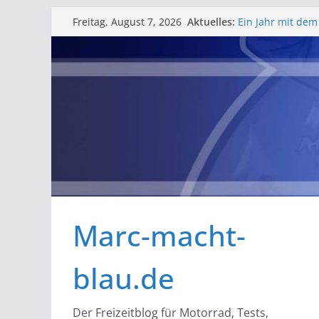
Zum
Aktuelles:
Ein Jahr mit dem
Freitag, August 7, 2026
Inhalt
Erfahrungsberic
Barlfest der Bar
springen
gelungenes Woc
Rosenmontag in Ze
Schlüsselbatteri
Bessere Helmfac
Marc-macht-
blau.de
Der Freizeitblog für Motorrad, Tests,