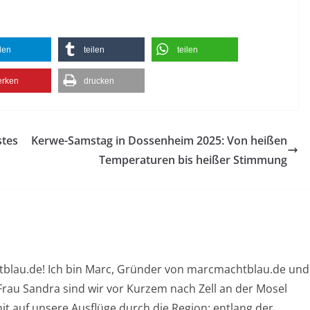
ilen
teilen
teilen
rken
drucken
stes
Kerwe-Samstag in Dossenheim 2025: Von heißen
Temperaturen bis heißer Stimmung
blau.de! Ich bin Marc, Gründer von marcmachtblau.de und
rau Sandra sind wir vor Kurzem nach Zell an der Mosel
t auf unsere Ausflüge durch die Region: entlang der