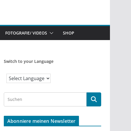
FOTOGRAFIE/ VIDEOS
SHOP
Switch to your Language
S
e
a
r
Abonniere meinen Newsletter
c