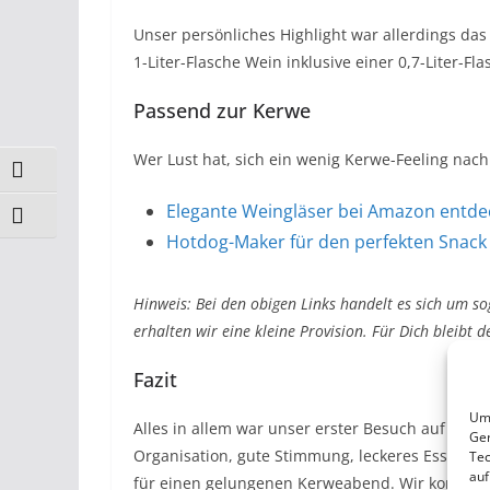
Unser persönliches Highlight war allerdings da
1-Liter-Flasche Wein inklusive einer 0,7-Liter-Fl
Passend zur Kerwe
Wer Lust hat, sich ein wenig Kerwe-Feeling nach
Umschalten auf hohe Kontraste
Elegante Weingläser bei Amazon entd
Schrift vergrößern
Hotdog-Maker für den perfekten Snack
Hinweis: Bei den obigen Links handelt es sich um so
erhalten wir eine kleine Provision. Für Dich bleibt de
Fazit
Um 
Alles in allem war unser erster Besuch auf der 
Ger
Organisation, gute Stimmung, leckeres Essen und
Tec
auf
für einen gelungenen Kerweabend. Wir kommen d