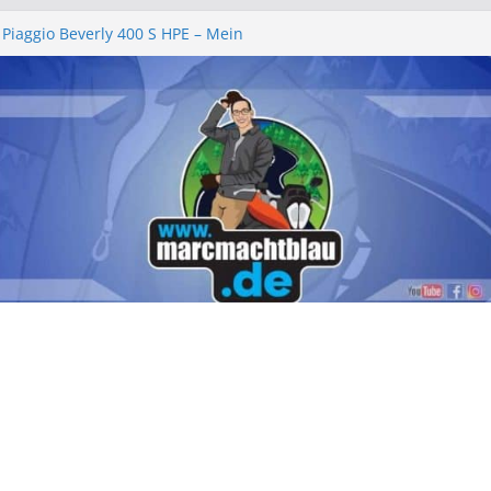
 Piaggio Beverly 400 S HPE – Mein
ht
lgemeinschaft e.V. – Ein rundum
henende 2026
ll 2026 – „am leevste in Zell, gell?!“
e wechseln Piaggio Beverly und MP3
hbeleuchtung – Piaggio Beverly