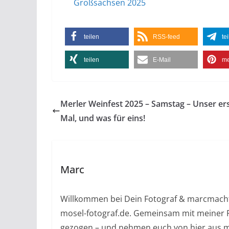
teilen
RSS-feed
te
teilen
E-Mail
me
Merler Weinfest 2025 – Samstag – Unser er
Mal, und was für eins!
Marc
Willkommen bei Dein Fotograf & marcmacht
mosel-fotograf.de. Gemeinsam mit meiner F
gezogen – und nehmen euch von hier aus mi