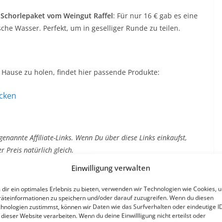
s
Schorlepaket vom Weingut Raffel
: Für nur 16 € gab es eine
asche Wasser. Perfekt, um in geselliger Runde zu teilen.
 Hause zu holen, findet hier passende Produkte:
ecken
genannte Affiliate-Links. Wenn Du über diese Links einkaufst,
r Preis natürlich gleich.
Einwilligung verwalten
dir ein optimales Erlebnis zu bieten, verwenden wir Technologien wie Cookies, 
Widda Kerwe in Großsachsen ein voller Erfolg. Super
äteinformationen zu speichern und/oder darauf zuzugreifen. Wenn du diesen
 ein DJ, der die Tanzfläche füllte – mehr braucht es nicht
hnologien zustimmst, können wir Daten wie das Surfverhalten oder eindeutige I
 dieser Website verarbeiten. Wenn du deine Einwillligung nicht erteilst oder
efinitiv wieder!